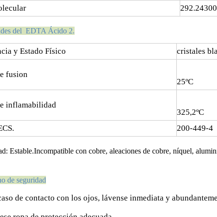
lecular
292
.
243
00
ades del EDTA
Ácido
2.
cia y Estado Físico
cristales b
e fusion
2
5
ºC
e inflamabilidad
325,2ºC
ECS.
200-449-4
dad:
Estable.Incompatible con cobre, aleaciones de cobre, níquel, alumini
o de seguridad
aso de contacto con los ojos, lávense inmediata y abundantem
ese ropa de protección adecuada.