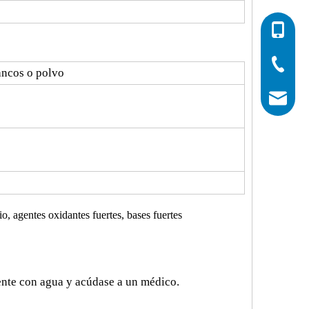
0086-532
0086-532
0086-400
lancos o polvo
info@his
o, agentes oxidantes fuertes, bases fuertes
ente con agua y acúdase a un médico.