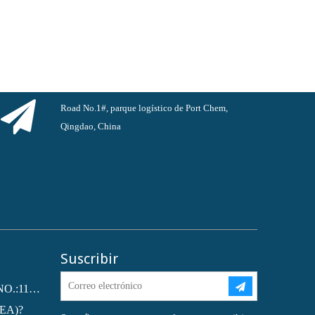
Road No.1#, parque logístico de Port Chem,
Qingdao, China
Suscribir
Ftalato de dioctilo (DOP) CAS NO.:117-81-7
MEA)?