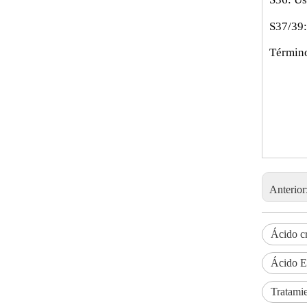
S37/39:
Término
Anterior
Ácido c
Ácido E
Tratami