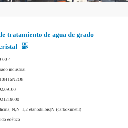
e tratamiento de agua de grado
cristal
0-00-4
ado industrial
10H16N2O8
92.09100
921219000
icina, N,N'-1,2-etanodiilbis[N-(carboximetil)-
ido edético