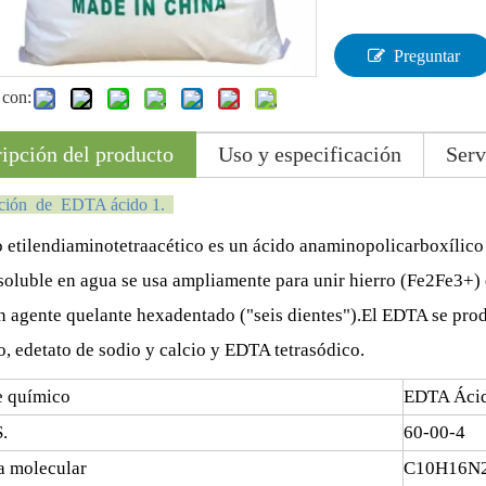
Preguntar
 con:
ipción del producto
Uso y especificación
Serv
cción de EDTA
ácido
1.
o etilendiaminotetraacético es un ácido anaminopolicarboxíl
soluble en agua se usa ampliamente para unir hierro (Fe2Fe3+) e
 agente quelante hexadentado ("seis dientes").El EDTA se prod
o, edetato de sodio y calcio y EDTA tetrasódico.
 químico
EDTA
Áci
.
60
-
00
-
4
a molecular
C10H16N