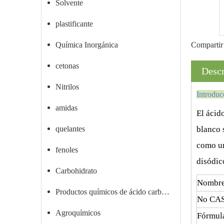
Solvente
plastificante
Química Inorgánica
Compartir
cetonas
Descr
Nitrilos
Introdu
amidas
El ácid
blanco 
quelantes
como un
fenoles
disódic
Carbohidrato
Nombre
Productos químicos de ácido carboxílico
No CAS
Agroquímicos
Fórmul