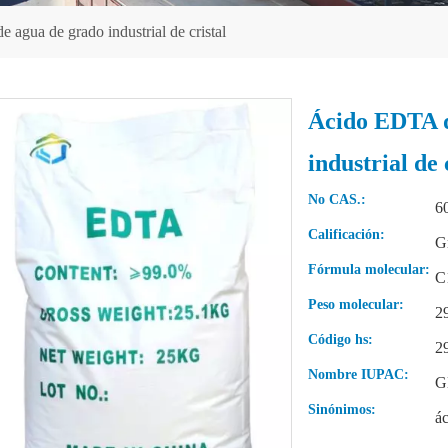
 agua de grado industrial de cristal
Ácido EDTA d
industrial de 
No CAS.:
6
Calificación:
Gr
Fórmula molecular:
C
Peso molecular:
2
Código hs:
2
Nombre IUPAC:
Gl
Sinónimos:
ác