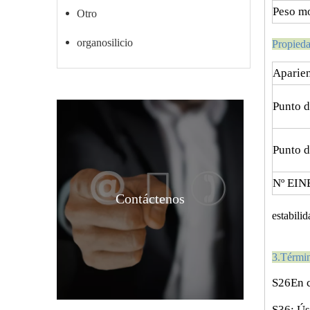
Peso mo
Otro
organosilicio
Propied
Aparien
Punto d
Punto d
Nº EIN
Contáctenos
estabili
3
.
Términ
S26En c
S36: Ús