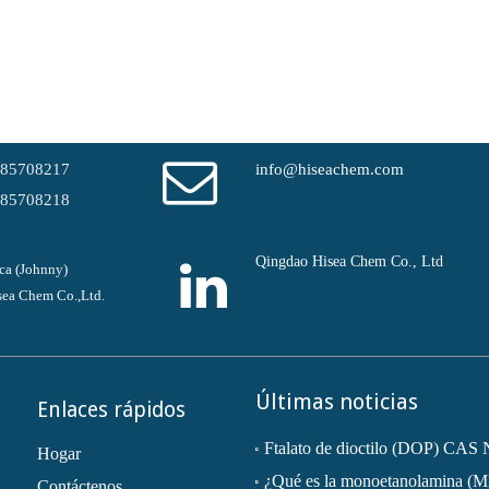
-85708217
info@hiseachem.com
-85708218
Qingdao Hisea Chem Co., Ltd
ca (Johnny)
ea Chem Co.,Ltd.
Últimas noticias
Enlaces rápidos
Hogar
¿Qué es la monoetanolamina (
Contáctenos