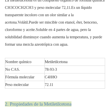
La metiletilcetona es un compuesto orgánico de fórmula química
CH3COCH2CH3 y peso molecular 72,11.Es un líquido
transparente incoloro con un olor similar a la
acetona.Volátil.Puede ser miscible con etanol, éter, benceno,
cloroformo y aceite.Soluble en 4 partes de agua, pero la
solubilidad disminuye cuando aumenta la temperatura, y puede
formar una mezcla azeotrópica con agua.
Nombre químico
Metiletilcetona
No CAS.
78-93-3
Fórmula molecular
C4H8O
Peso molecular
72.11
2. Propiedades de la Metiletilcetona