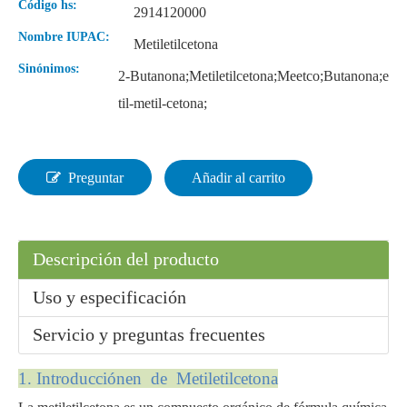
Código hs:
2914120000
Nombre IUPAC:
Metiletilcetona
Sinónimos:
2-Butanona;Metiletilcetona;Meetco;Butanona;e
til-metil-cetona;
Preguntar
Añadir al carrito
Descripción del producto
Uso y especificación
Servicio y preguntas frecuentes
1. Introducción
en
de Metiletilcetona