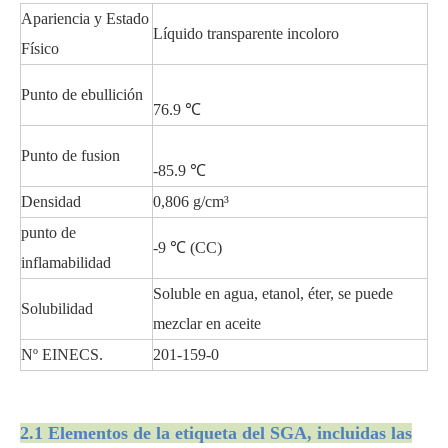
Apariencia y Estado
Líquido transparente incoloro
Físico
Punto de ebullición
76.9 ℃
Punto de fusion
-85.9 ℃
Densidad
0,806 g/cm³
punto de
-9 ℃ (CC)
inflamabilidad
Soluble en agua, etanol, éter, se puede
Solubilidad
mezclar en aceite
Nº EINECS.
201-159-0
2.1 Elementos de la etiqueta del SGA, incluidas las