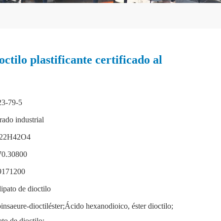
ctilo plastificante certificado al
23-79-5
ado industrial
22H42O4
70.30800
9171200
ipato de dioctilo
insaeure-dioctiléster;Ácido hexanodioico, éster dioctilo;
to de dioctilo;