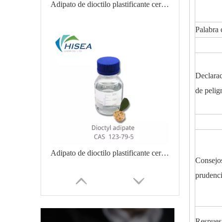
Adipato de dioctilo plastificante certificado de grado industrial
Palabra 
Declara
de pelig
Adipato de dioctilo plastificante certificado por cristal
Consejo
prudenci
Respues