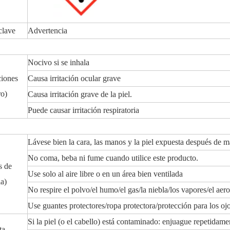
clave
Advertencia
Nocivo si se inhala
ciones
Causa irritación ocular grave
ro)
Causa irritación grave de la piel.
Puede causar irritación respiratoria
Lávese bien la cara, las manos y la piel expuesta después de m
No coma, beba ni fume cuando utilice este producto.
s de
Use solo al aire libre o en un área bien ventilada
a)
No respire el polvo/el humo/el gas/la niebla/los vapores/el aero
Use guantes protectores/ropa protectora/protección para los ojo
Si la piel (o el cabello) está contaminado: enjuague repetida
ta