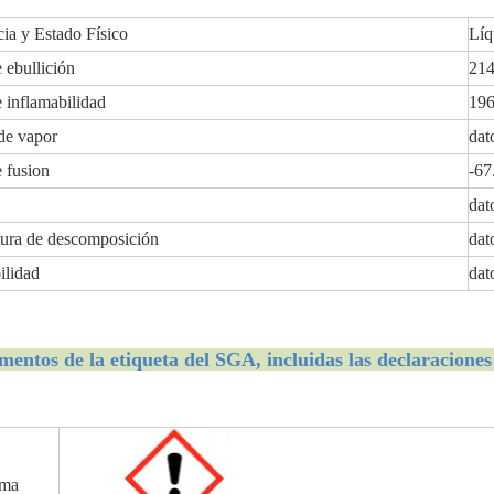
ia y Estado Físico
Líq
 ebullición
21
 inflamabilidad
19
de vapor
dat
 fusion
-6
dat
tura de descomposición
dat
ilidad
dat
mentos de la etiqueta del SGA, incluidas las declaracione
ama