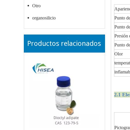
Otro
Aparienc
organosilicio
Punto de
Punto de
Presión 
Productos relacionados
Punto de
Olor
tempera
inflamab
2.1 Ele
Pictogr