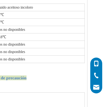
uido aceitoso incoloro
4℃
6℃
os no disponibles
7.8℃
os no disponibles
os no disponibles
os no disponibles
0086-532
0086-532
0086-400
s de precaución
info@his