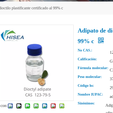
ioctilo plastificante certificado al 99% c
Adipato de dio
99% c
No CAS.:
1
Calificación:
Gr
Fórmula molecular:
C
Peso molecular:
3
Código hs:
2
Nombre IUPAC:
ad
Sinónimos:
Adip
 con:
adipa