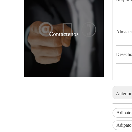
Almacen
Contáctenos
Adipato de dioctilo plastificante líquido certificado
Desech
Anterior
Adipato 
Adipato 