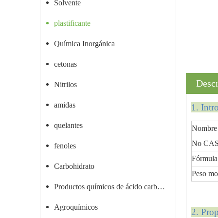
Solvente
plastificante
Química Inorgánica
cetonas
Descr
Nitrilos
amidas
1. Int
quelantes
Nombre 
No CAS
fenoles
Fórmula
Carbohidrato
Peso mo
Productos químicos de ácido carboxílico
Agroquímicos
2. Pro