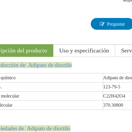
Preguntar
ipción del producto
Uso y especificación
Serv
roducción de Adipato de dioctilo
químico
Adipato de dioc
.
123-79-5
 molecular
C22H42O4
lecular
370.30800
piedades de Adipato de dioctilo