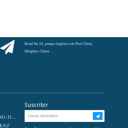
Road No.1#, parque logístico de Port Chem,
Qingdao, China
Suscribir
Ftalato de dioctilo (DOP) CAS NO.:117-81-7
MEA)?