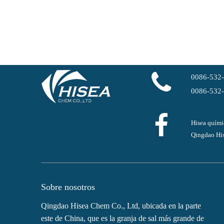
Adipato de dioctilo plastificante certificado por solvente
0086-532
0086-532
Hisea quími
Qingdao His
Adipato de dioctilo Plastificante resistente al frío Doa
Sobre nosotros
Qingdao Hisea Chem Co., Ltd, ubicada en la parte
este de China, que es la granja de sal más grande de