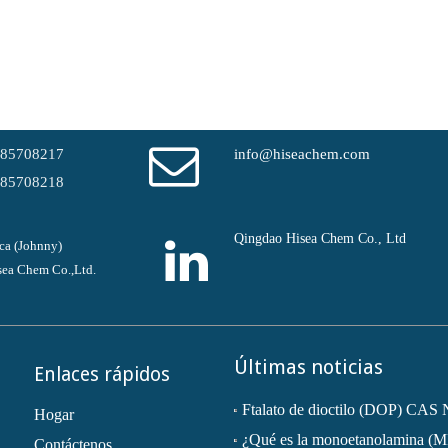
-85708217
info@hiseachem.com
-85708218
Qingdao Hisea Chem Co., Ltd
ca (Johnny)
ea Chem Co.,Ltd.
Últimas noticias
Enlaces rápidos
Hogar
¿Qué es la monoetanolamina (
Contáctenos