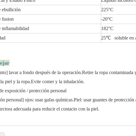
ia y Estado Físico
Líquido incoloro 
 ebullición
225°C
 fusion
-20°C
 inflamabilidad
182°C
dad
25℃ soluble en 
ejar
ento] lavar a fondo después de la operación.Retire la ropa contaminada y
 la piel y la ropa.Evite comer y la inhalación.
de exposición / protección personal
ión personal] ojos: usar gafas químicas.Piel: usar guantes de protección
tectora adecuada para reducir el contacto con la piel.