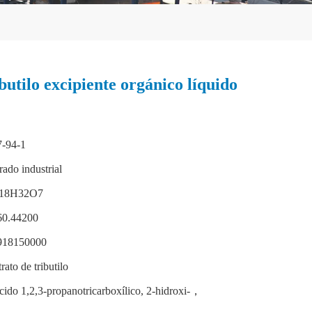
ibutilo excipiente orgánico líquido
7-94-1
ado industrial
18H32O7
60.44200
918150000
trato de tributilo
cido 1,2,3-propanotricarboxílico, 2-hidroxi-，