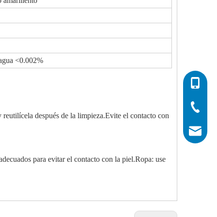
o amarillento
agua <0.002%
0086-532
0086-532
0086-400
 reutilícela después de la limpieza.Evite el contacto con
info@his
 adecuados para evitar el contacto con la piel.Ropa: use