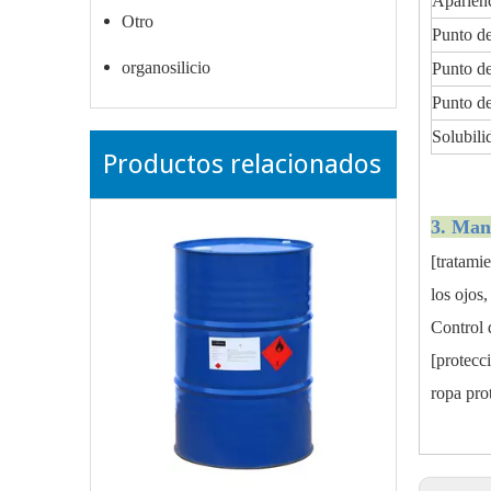
Aparienc
Otro
Punto de
organosilicio
Punto de
Punto de
Solubili
Productos relacionados
3. Man
[tratami
los ojos,
Control 
[protecc
ropa pro