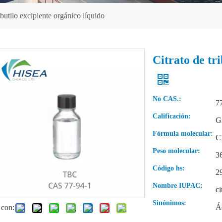
ibutilo excipiente orgánico líquido
Citrato de tr
No CAS.:
7
Calificación:
Gr
Fórmula molecular:
C
Peso molecular:
3
Código hs:
2
Nombre IUPAC:
ci
Sinónimos:
Á
 con: