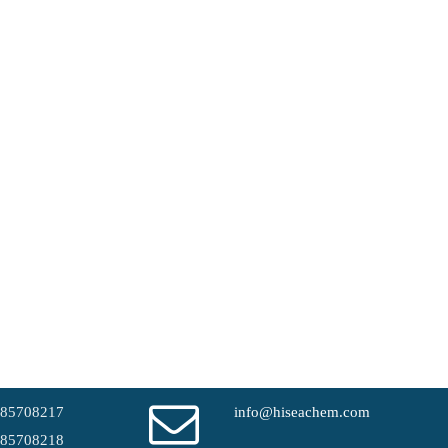
-85708217
info@hiseachem.com
-85708218