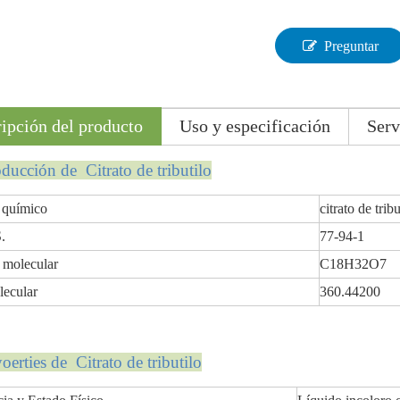
Preguntar
ipción del producto
Uso y especificación
Serv
roducción
de Citrato de tributilo
químico
citrato de tribu
.
77-94-1
 molecular
C18H32O7
lecular
360.44200
yo
erties
de Citrato de tributilo