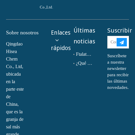
Co.,Ltd.
Últimas
Suscribir
Enlaces
Sobre nosotros
noticias
Qingdao
rápidos
Hisea
Ftalato de dioctilo (DOP) CAS NO.:117-81-7
Suscríbete
Chem
a nuestra
¿Qué es la monoetanolamina (MEA)?
Co., Ltd,
newsletter
ubicada
para recibir
las últimas
en la
novedades.
parte este
de
China,
que es la
granja de
sal más
grande