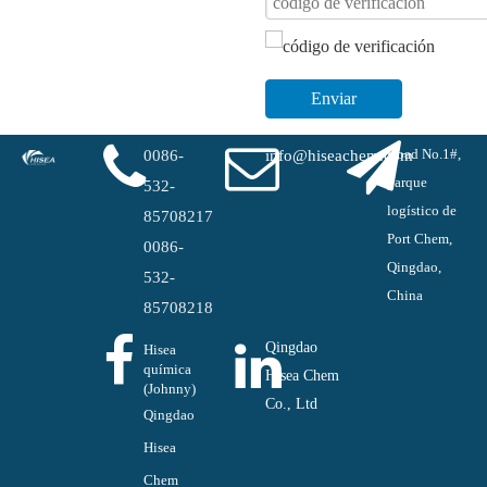
Enviar
Road No.1#,
0086-
info@hiseachem.com
parque
532-
logístico de
85708217
Port Chem,
0086-
Qingdao,
532-
China
85708218
Qingdao
Hisea
química
Hisea Chem
(Johnny)
Co., Ltd
Qingdao
Hisea
Chem