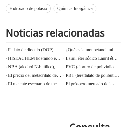
Hidróxido de potasio
Química Inorgánica
Noticias relacionadas
Ftalato de dioctilo (DOP) CAS NO.:117-81-7
¿Qué es la monoetanolamina (MEA)?
HISEACHEM liderando el camino: Éxito reciente en la exportación de ácido acético, ácido oxálico, ácido sulfúrico, ácido nítrico, soda cáustica, álcali líquido y metabisulfito de sodio de China
Lauril éter sódico Lauril éter sulfato sódico (sles70%/aes 70%) Nº CAS: 68585-34-2sles70%/aes 70%) Nº CAS: 68585-34-2
NBA (alcohol N-butílico), CAS NO.:71-36-3, conocimiento de la industria
PVC (cloruro de polivinilo) CAS NO.:9002-86-2
El precio del metacrilato de metilo MMA CAS 80-62-6 disminuye considerablemente
PBT (tereftalato de polibutileno) CAS NO.26062-94-2
El reciente escenario de mercado del ácido sulfúrico en China: un año en revisión
El próspero mercado de las exportaciones de hidróxido de potasio, hidróxido de sodio y peróxido de hidrógeno de China: una revisión del año pasado