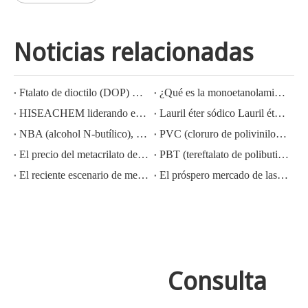
Noticias relacionadas
Ftalato de dioctilo (DOP) CAS NO.:117-81-7
¿Qué es la monoetanolamina (MEA)?
HISEACHEM liderando el camino: Éxito reciente en la exportación de ácido acético, ácido oxálico, ácido sulfúrico, ácido nítrico, soda cáustica, álcali líquido y metabisulfito de sodio de China
Lauril éter sódico Lauril éter sulfato sódico (sles70%/aes 70%) Nº CAS: 68585-34-2sles70%/aes 70%) Nº CAS: 68585-34-2
NBA (alcohol N-butílico), CAS NO.:71-36-3, conocimiento de la industria
PVC (cloruro de polivinilo) CAS NO.:9002-86-2
El precio del metacrilato de metilo MMA CAS 80-62-6 disminuye considerablemente
PBT (tereftalato de polibutileno) CAS NO.26062-94-2
El reciente escenario de mercado del ácido sulfúrico en China: un año en revisión
El próspero mercado de las exportaciones de hidróxido de potasio, hidróxido de sodio y peróxido de hidrógeno de China: una revisión del año pasado
Consulta