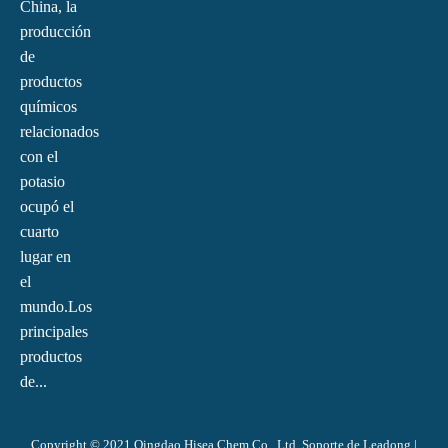
China, la
producción
de
productos
químicos
relacionados
con el
potasio
ocupó el
cuarto
lugar en
el
mundo.Los
principales
productos
de...
Copyright © 2021 Qingdao Hisea Chem Co., Ltd. Soporte de
Leadong
|