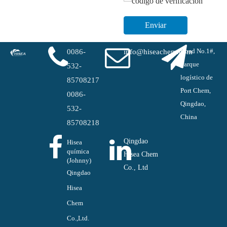
Enviar
Road No.1#,
0086-
info@hiseachem.com
parque
532-
logístico de
85708217
Port Chem,
0086-
Qingdao,
532-
China
85708218
Qingdao
Hisea
química
Hisea Chem
(Johnny)
Co., Ltd
Qingdao
Hisea
Chem
Co.,Ltd.