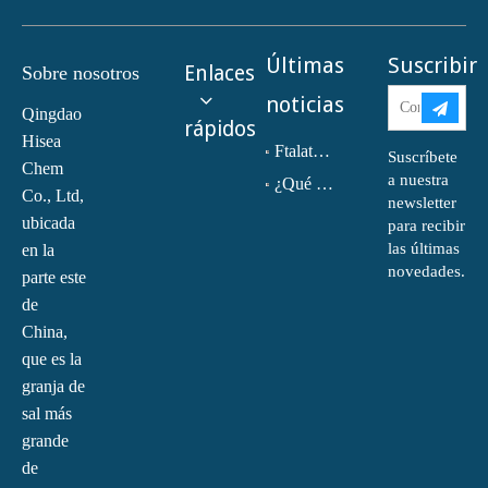
Últimas
Suscribir
Enlaces
Sobre nosotros
noticias
Qingdao
rápidos
Hisea
Ftalato de dioctilo (DOP) CAS NO.:117-81-7
Suscríbete
Chem
a nuestra
¿Qué es la monoetanolamina (MEA)?
Co., Ltd,
newsletter
ubicada
para recibir
las últimas
en la
novedades.
parte este
de
China,
que es la
granja de
sal más
grande
de