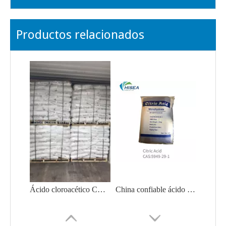
Productos relacionados
Ácido cloroacético CAS 79-11-8 de alta calidad con precio razonable en venta caliente
China confiable ácido cítrico anhidro/ácido cítrico monohidrato/citrato de sodio