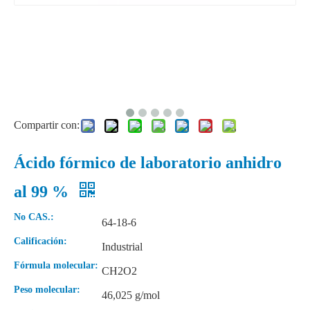
Compartir con:
Ácido fórmico de laboratorio anhidro
Líquido 68% Materias primas Ácido nítrico
Líquido 99% Ácido fórmico de laboratorio
al 99 %
No CAS.:
64-18-6
Calificación:
Industrial
Fórmula molecular:
CH2O2
Peso molecular:
46,025 g/mol