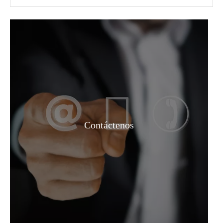
Ácido cloroacético CAS 79-11-8 de la caja a granel del ácido monocloroacético de los intermedios farmacéuticos
Líquido 68% Materias primas Ácido nítrico
Contáctenos