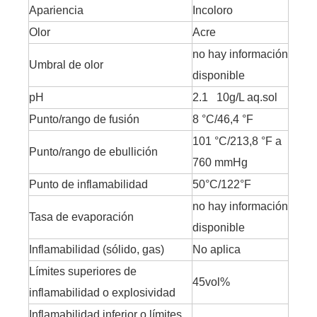
Apariencia
Incoloro
Olor
Acre
no hay información
Umbral de olor
disponible
pH
2.1 10g/L aq.sol
Punto/rango de fusión
8 °C/46,4 °F
101 °C/213,8 ​​°F a
Punto/rango de ebullición
760 mmHg
Punto de inflamabilidad
50°C/122°F
no hay información
Tasa de evaporación
disponible
Inflamabilidad (sólido, gas)
No aplica
Límites superiores de
45vol%
inflamabilidad o explosividad
Inflamabilidad inferior o límites