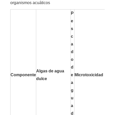
organismos acuáticos
P
e
s
c
a
d
o
d
Algas de agua
Componente
e
Microtoxicidad
P
dulce
a
g
u
a
d