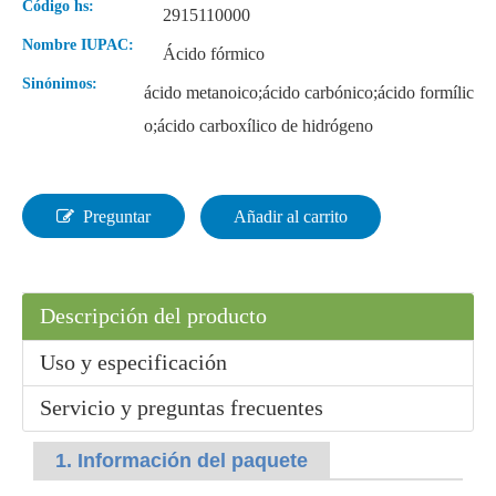
Código hs:
2915110000
Nombre IUPAC:
Ácido fórmico
Sinónimos:
ácido metanoico;ácido carbónico;ácido formílic
Solución 85% Ácido fórmico de laboratorio
Ácido fórmico industrial líquido al 90 %
o;ácido carboxílico de hidrógeno
Preguntar
Añadir al carrito
Descripción del producto
Uso y especificación
Servicio y preguntas frecuentes
Ácido sulfúrico de materias primas orgánicas anhidras
Gránulos Materias Primas Orgánicas Ácido Sulfúrico
1. Información del paquete