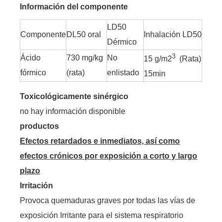
Información del componente
LD50
Componente
DL50 oral
Inhalación LD50
Dérmico
3
Ácido
730 mg/kg
No
15 g/m2
(Rata)
fórmico
(rata)
enlistado
15min
Toxicológicamente sinérgico
no hay información disponible
productos
Efectos retardados e inmediatos, así como
efectos crónicos por exposición a corto y largo
plazo
Irritación
Provoca quemaduras graves por todas las vías de
exposición Irritante para el sistema respiratorio