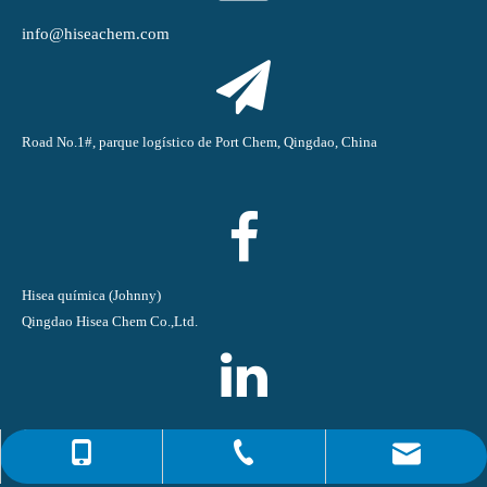
info@hiseachem.com
Road No.1#, parque logístico de Port Chem, Qingdao, China
Hisea química (Johnny)
Qingdao Hisea Chem Co.,Ltd.
Qingdao Hisea Chem Co., Ltd
0086-4008266163-82717
info@hiseachem.com
0086-532-85708217