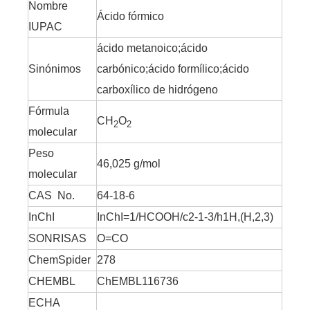
Nombre
Ácido fórmico
IUPAC
ácido metanoico;ácido
Limpiador Orgánico Anhidro Ácido Oxálico
Limpiador Orgánico Hidratado Ácido Oxálico
Sinónimos
carbónico;ácido formílico;ácido
carboxílico de hidrógeno
Fórmula
CH
O
2
2
molecular
Peso
46,025 g/mol
molecular
CAS No.
64-18-6
InChI
InChI=1/HCOOH/c2-1-3/h1H,(H,2,3)
SONRISAS
O=CO
ChemSpider
278
Líquido 99,60% Limpiador Ácido Oxálico
Ácido oxálico de farmacia orgánica cristalina
CHEMBL
ChEMBL116736
ECHA