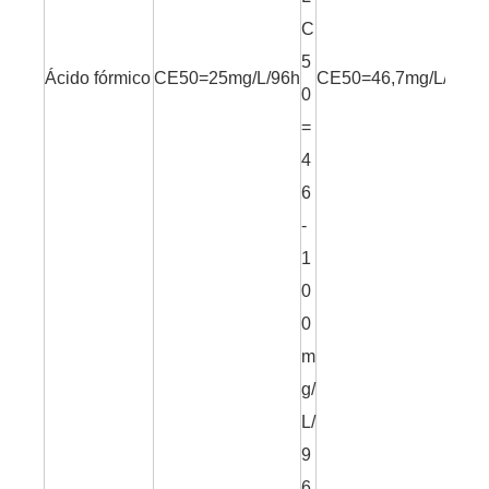
C
5
Ácido fórmico
CE50=25mg/L/96h
CE50=46,7mg/L/17h
C
0
=
4
6
-
1
0
0
m
g/
L/
9
6