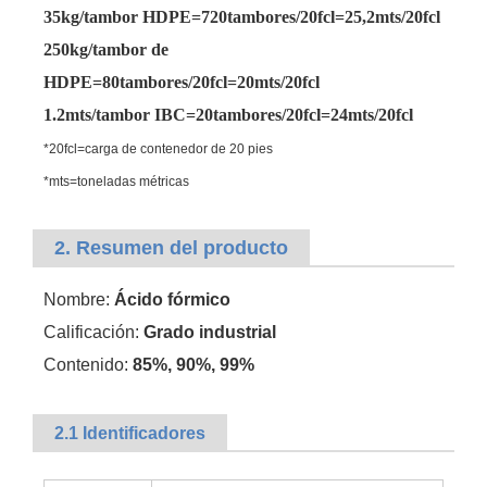
35kg/tambor HDPE=720tambores/20fcl=25,2mts/20fcl
250kg/tambor de
HDPE=80tambores/20fcl=20mts/20fcl
1.2mts/tambor IBC=20tambores/20fcl=24mts/20fcl
*20fcl=carga de contenedor de 20 pies
*mts=toneladas métricas
2. Resumen del producto
Ácido sulfúrico de materias primas orgánicas hidratadas
Solución 99% Materias primas Ácido sulfúrico
Nombre:
Ácido fórmico
Calificación:
Grado industrial
Contenido:
85%, 90%, 99%
2.1 Identificadores