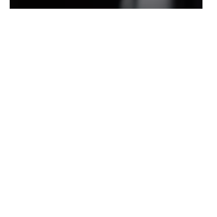
Ácido nítrico de materias primas orgánicas líquidas
Solución Materias primas orgánicas Ácido nítrico
Solución Materias primas de grado industrial Ácido nítrico
Líquido 68% Materias primas Ácido nítrico