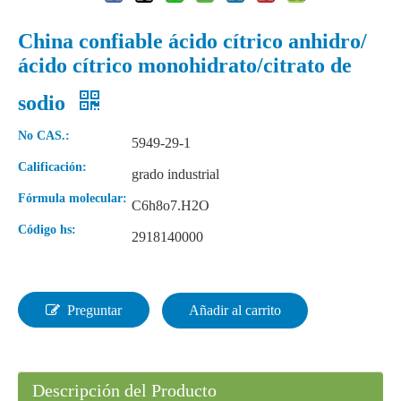
China confiable ácido cítrico anhidro/
ácido cítrico monohidrato/citrato de
Solución 85% Ácido fórmico de laboratorio
Ácido fórmico industrial líquido al 90 %
sodio
No CAS.:
5949-29-1
Calificación:
grado industrial
Fórmula molecular:
C6h8o7.H2O
Código hs:
2918140000
Preguntar
Añadir al carrito
Ácido sulfúrico de materias primas orgánicas anhidras
Gránulos Materias Primas Orgánicas Ácido Sulfúrico
Descripción del Producto