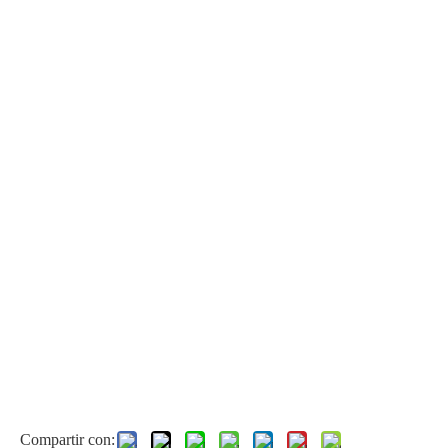
Ácido fórmico de laboratorio anhidro al 99 %
Líquido 99% Ácido fórmico de laboratorio
Compartir con: