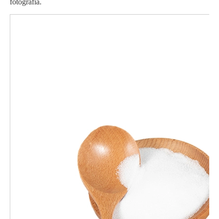
fotografía.
Limpiador Orgánico Anhidro Ácido Oxálico
Limpiador Orgánico Hidratado Ácido Oxálico
Líquido 99,60% Limpiador Ácido Oxálico
Ácido oxálico de farmacia orgánica cristalina