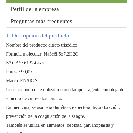
Perfil de la empresa
Preguntas más frecuentes
1. Descripción del producto
Nombre del producto: citrato trisódico
Fórmula molecular: Na3c6h5o7.2H2O
Nº CAS: 6132-04-3
Ácido sulfúrico de materias primas orgánicas hidratadas
Solución 99% Materias primas Ácido sulfúrico
Pureza: 99,0%
Marca: ENSIGN
Usos: comúnmente utilizado como tampón, agente complejante
y medio de cultivo bacteriano.
En medicina, se usa para diurético, expectorante, sudoración,
prevención de la coagulación de la sangre.
También se utiliza en alimentos, bebidas, galvanoplastia y