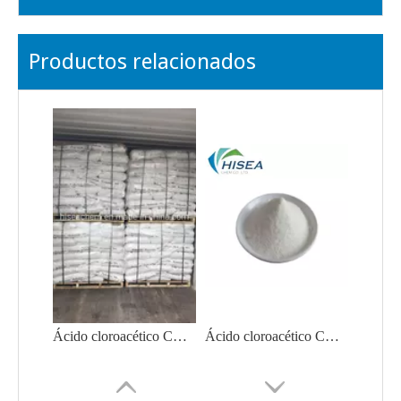
Productos relacionados
Ácido cloroacético CAS 79-11-8 de alta calidad con precio razonable en venta caliente
Ácido cloroacético CAS 79-11-8 de la caja a granel del ácido monocloroacético de los intermedios farmacéuticos