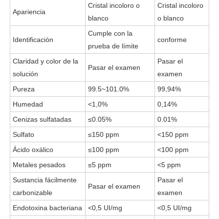
Cristal incoloro o
Cristal incoloro
Apariencia
blanco
o blanco
Cumple con la
Identificación
conforme
prueba de límite
Claridad y color de la
Pasar el
Pasar el examen
solución
examen
Pureza
99.5~101.0%
99,94%
Humedad
<1,0%
0,14%
Cenizas sulfatadas
≤0.05%
0.01%
Sulfato
≤150 ppm
<150 ppm
Ácido oxálico
≤100 ppm
<100 ppm
Metales pesados
≤5 ppm
<5 ppm
Sustancia fácilmente
Pasar el
Pasar el examen
carbonizable
examen
Endotoxina bacteriana
<0,5 UI/mg
<0,5 UI/mg