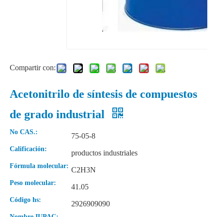
Compartir con:
Acetonitrilo de síntesis de compuestos
de grado industrial
Hidróxido de potasio 90% escamas KOH grado industrial CAS1310-58-3
No CAS.:
75-05-8
Calificación:
productos industriales
Fórmula molecular:
C2H3N
Peso molecular:
41.05
Código hs:
2926909090
Nombre IUPAC: