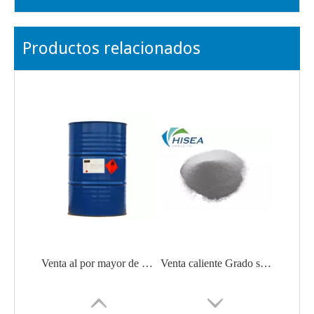
Productos relacionados
Venta al por mayor de fábrica Estireno de alta calidad CAS No. 100-42-5
Venta caliente Grado superior Trimetilolpropano Tmp Precio competitivo CAS No. 77-99-6