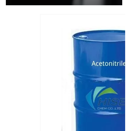
Removedor de pintura estable transparente 127-19-5
Acetonitrilo químico compuesto al 99%
Anhídrido maleico de materias primas químicas orgánicas mínimas del 99,5%
Anhídrido ftálico de grado industrial