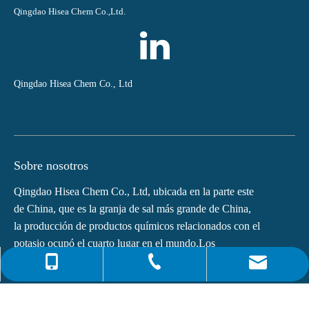
Qingdao Hisea Chem Co.,Ltd.
Qingdao Hisea Chem Co., Ltd
Sobre nosotros
Qingdao Hisea Chem Co., Ltd, ubicada en la parte este
de China, que es la granja de sal más grande de China,
la producción de productos químicos relacionados con el
potasio ocupó el cuarto lugar en el mundo.Los
principales productos de...
0086-4008266163-82717
info@hiseachem.com
0086-532-85708217
Enlaces rápidos
0086-532-85708218