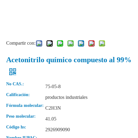
Compartir con:
Acetonitrilo químico compuesto al 99%
No CAS.:
75-05-8
Calificación:
productos industriales
Fórmula molecular:
C2H3N
Peso molecular:
41.05
Código hs:
2926909090
Nombre IUPAC: