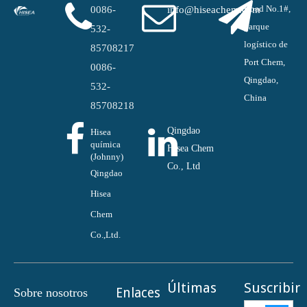
Road No.1#,
0086-
info@hiseachem.com
parque
532-
logístico de
85708217
Port Chem,
0086-
Qingdao,
532-
China
85708218
Qingdao
Hisea
química
Hisea Chem
(Johnny)
Co., Ltd
Qingdao
Hisea
Chem
Co.,Ltd.
Últimas
Suscribir
Enlaces
Sobre nosotros