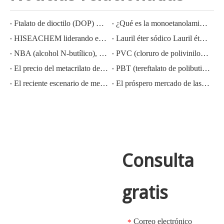
Ftalato de dioctilo (DOP) CAS NO.:117-81-7
¿Qué es la monoetanolamina (MEA)?
HISEACHEM liderando el camino: Éxito reciente en la exportación de ácido acético, ácido oxálico, ácido sulfúrico, ácido nítrico, soda cáustica, álcali líquido y metabisulfito de sodio de China
Lauril éter sódico Lauril éter sulfato sódico (sles70%/aes 70%) Nº CAS: 68585-34-2sles70%/aes 70%) Nº CAS: 68585-34-2
NBA (alcohol N-butílico), CAS NO.:71-36-3, conocimiento de la industria
PVC (cloruro de polivinilo) CAS NO.:9002-86-2
El precio del metacrilato de metilo MMA CAS 80-62-6 disminuye considerablemente
PBT (tereftalato de polibutileno) CAS NO.26062-94-2
El reciente escenario de mercado del ácido sulfúrico en China: un año en revisión
El próspero mercado de las exportaciones de hidróxido de potasio, hidróxido de sodio y peróxido de hidrógeno de China: una revisión del año pasado
Consulta
gratis
Correo electrónico
*