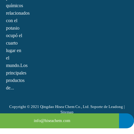
químicos
relacionados
con el
potasio
ocupó el
cuarto
lugar en
el
mundo.Los
principales
productos
de...
Copyright © 2021 Qingdao Hisea Chem Co., Ltd. Soporte de
Leadong
|
Sitemap
0086-4008266163-82717
info@hiseachem.com
0086-532-85708217