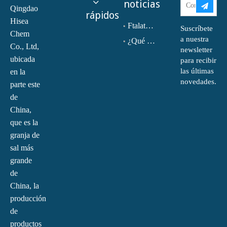
noticias
Qingdao
rápidos
Hisea
Ftalato de dioctilo (DOP) CAS NO.:117-81-7
Suscríbete
Chem
a nuestra
¿Qué es la monoetanolamina (MEA)?
Co., Ltd,
newsletter
ubicada
para recibir
las últimas
en la
novedades.
parte este
de
China,
que es la
granja de
sal más
grande
de
China, la
producción
de
productos