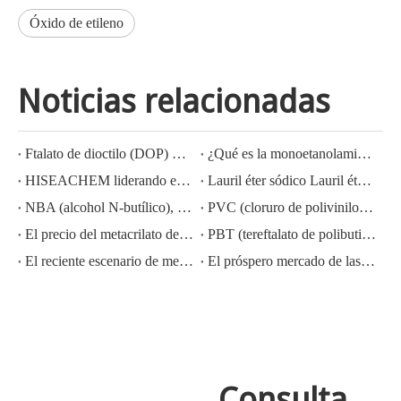
Óxido de etileno
Noticias relacionadas
Ftalato de dioctilo (DOP) CAS NO.:117-81-7
¿Qué es la monoetanolamina (MEA)?
HISEACHEM liderando el camino: Éxito reciente en la exportación de ácido acético, ácido oxálico, ácido sulfúrico, ácido nítrico, soda cáustica, álcali líquido y metabisulfito de sodio de China
Lauril éter sódico Lauril éter sulfato sódico (sles70%/aes 70%) Nº CAS: 68585-34-2sles70%/aes 70%) Nº CAS: 68585-34-2
NBA (alcohol N-butílico), CAS NO.:71-36-3, conocimiento de la industria
PVC (cloruro de polivinilo) CAS NO.:9002-86-2
El precio del metacrilato de metilo MMA CAS 80-62-6 disminuye considerablemente
PBT (tereftalato de polibutileno) CAS NO.26062-94-2
El reciente escenario de mercado del ácido sulfúrico en China: un año en revisión
El próspero mercado de las exportaciones de hidróxido de potasio, hidróxido de sodio y peróxido de hidrógeno de China: una revisión del año pasado
Consulta