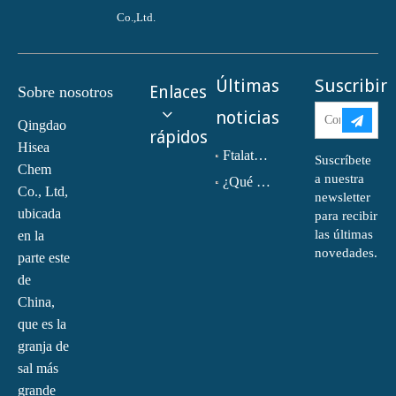
Co.,Ltd.
Últimas
Suscribir
Enlaces
Sobre nosotros
noticias
Qingdao
rápidos
Hisea
Ftalato de dioctilo (DOP) CAS NO.:117-81-7
Suscríbete
Chem
a nuestra
¿Qué es la monoetanolamina (MEA)?
Co., Ltd,
newsletter
ubicada
para recibir
las últimas
en la
novedades.
parte este
de
China,
que es la
granja de
sal más
grande