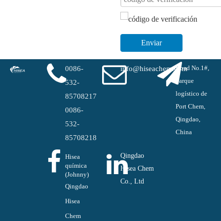
Enviar
Road No.1#,
0086-
info@hiseachem.com
parque
532-
logístico de
85708217
Port Chem,
0086-
Qingdao,
532-
China
85708218
Qingdao
Hisea
química
Hisea Chem
(Johnny)
Co., Ltd
Qingdao
Hisea
Chem