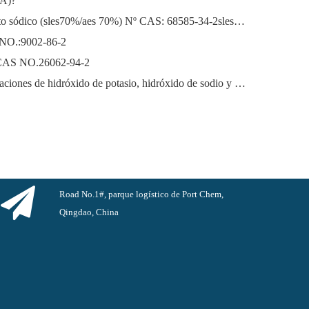
EA)?
Lauril éter sódico Lauril éter sulfato sódico (sles70%/aes 70%) Nº CAS: 68585-34-2sles70%/aes 70%) Nº CAS: 68585-34-2
 NO.:9002-86-2
o) CAS NO.26062-94-2
El próspero mercado de las exportaciones de hidróxido de potasio, hidróxido de sodio y peróxido de hidrógeno de China: una revisión del año pasado
Road No.1#, parque logístico de Port Chem,
Qingdao, China