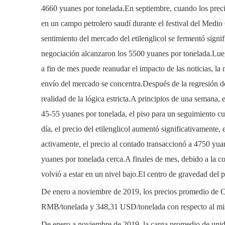
4660 yuanes por tonelada.En septiembre, cuando los precios
en un campo petrolero saudí durante el festival del Medio 
sentimiento del mercado del etilenglicol se fermentó signif
negociación alcanzaron los 5500 yuanes por tonelada.Luego, 
a fin de mes puede reanudar el impacto de las noticias, la
envío del mercado se concentra.Después de la regresión del 
realidad de la lógica estricta.A principios de una semana, e
45-55 yuanes por tonelada, el piso para un seguimiento cu
día, el precio del
etilenglicol
aumentó significativamente, e
activamente, el precio al contado transaccionó a 4750 yuane
yuanes por tonelada cerca.A finales de mes, debido a la con
volvió a estar en un nivel bajo.El centro de gravedad del p
De enero a noviembre de 2019, los precios promedio de
RMB/tonelada y 348,31 USD/tonelada con respecto al mi
De enero a noviembre de 2019, la carga promedio de unidad