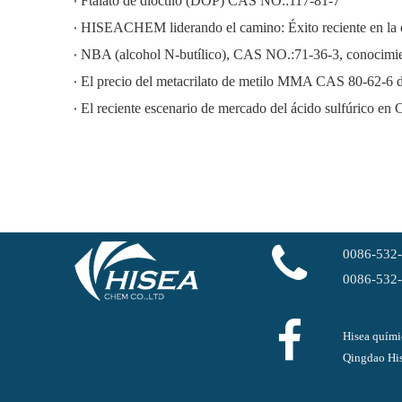
Ftalato de dioctilo (DOP) CAS NO.:117-81-7
NBA (alcohol N-butílico), CAS NO.:71-36-3, conocimien
El precio del metacrilato de metilo MMA CAS 80-62-6 
El reciente escenario de mercado del ácido sulfúrico en 
0086-532
0086-532
Hisea quími
Qingdao His