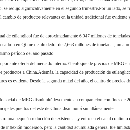
l se redujo significativamente en el segundo trimestre.Por un lado, se re
, el cambio de productos relevantes en la unidad tradicional fue evident
ual de etilenglicol fue de aproximadamente 6.947 millones de tonelada
 carbón en Qi fue de alrededor de 2,663 millones de toneladas, un aum
mismo período del año pasado.
a importante oferta del mercado interno.El enfoque de precios de MEG e
 de productos a China.Además, la capacidad de producción de etilenglic
ares es evidente.Desde la segunda mitad del año, el centro de precios del
tario social de MEG disminuirá levemente en comparación con fines de 
incipales puertos del este de China disminuirá simultáneamente.
stró una pequeña reducción de existencias y entró en el canal continuo 
de inflexión moderado, pero la cantidad acumulada general fue limitada