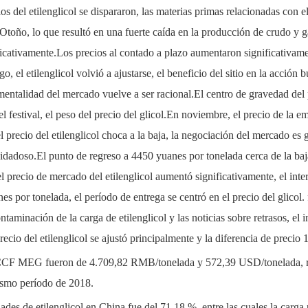
 del etilenglicol se dispararon, las materias primas relacionadas con e
Otoño, lo que resultó en una fuerte caída en la producción de crudo y gas
icativamente.Los precios al contado a plazo aumentaron significativament
el etilenglicol volvió a ajustarse, el beneficio del sitio en la acción 
 mentalidad del mercado vuelve a ser racional.El centro de gravedad del p
festival, el peso del precio del glicol.En noviembre, el precio de la emp
l precio del etilenglicol choca a la baja, la negociación del mercado es g
idadoso.El punto de regreso a 4450 yuanes por tonelada cerca de la ba
l precio de mercado del etilenglicol aumentó significativamente, el int
s por tonelada, el período de entrega se centró en el precio del glicol.
taminación de la carga de etilenglicol y las noticias sobre retrasos, el i
recio del etilenglicol se ajustó principalmente y la diferencia de preci
 CCF MEG fueron de 4.709,82 RMB/tonelada y 572,39 USD/tonelada, r
smo período de 2018.
es de etilenglicol en China fue del 71,18 %, entre las cuales la carga