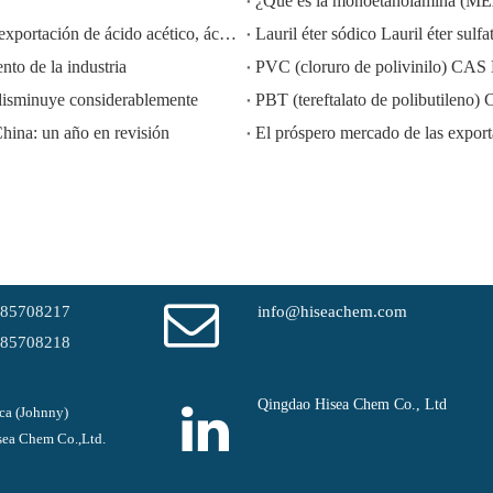
¿Qué es la monoetanolamina (M
HISEACHEM liderando el camino: Éxito reciente en la exportación de ácido acético, ácido oxálico, ácido sulfúrico, ácido nítrico, soda cáustica, álcali líquido y metabisulfito de sodio de China
to de la industria
PVC (cloruro de polivinilo) CAS
disminuye considerablemente
PBT (tereftalato de polibutilen
China: un año en revisión
-85708217
info@hiseachem.com
-85708218
Qingdao Hisea Chem Co., Ltd
ca (Johnny)
ea Chem Co.,Ltd.