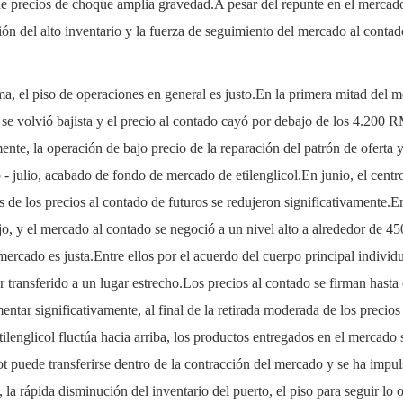
o de precios de choque amplia gravedad.A pesar del repunte en el mercado
ión del alto inventario y la fuerza de seguimiento del mercado al contad
a, el piso de operaciones en general es justo.En la primera mitad del m
se volvió bajista y el precio al contado cayó por debajo de los 4.200 
emente, la operación de bajo precio de la reparación del patrón de oferta
​- julio, acabado de fondo de mercado de etilenglicol.En junio, el centro
s de los precios al contado de futuros se redujeron significativamente.E
o, y el mercado al contado se negoció a un nivel alto a alrededor de 450
 mercado es justa.Entre ellos por el acuerdo del cuerpo principal indivi
 transferido a un lugar estrecho.Los precios al contado se firman hasta
ntar significativamente, al final de la retirada moderada de los precio
etilenglicol fluctúa hacia arriba, los productos entregados en el mercado
spot puede transferirse dentro de la contracción del mercado y se ha im
, la rápida disminución del inventario del puerto, el piso para seguir lo