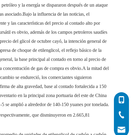
l petróleo y la energía se dispararon después de un ataque
 asociado.Bajo la influencia de las noticias, el
e y las características del precio al contado alto por
bursátil es obvio, además de los campos petroleros saudíes
recio del glicol de octubre cayó, la intención general de
resa de choque de etilenglicol, el reflejo básico de la
eneral, la base principal al contado en torno al precio de
ja concentración de gas de compra es obvio.A la mitad del
ercambio se endureció, los comerciantes siguieron
 firma de alta gravedad, base al contado fortalecida a 150
nventario en la principal zona portuaria del este de China
0086-532
o 1-5 se amplió a alrededor de 140-150 yuanes por tonelada.
0086-532
0086-400
espectivamente, que disminuyeron en 2.665,81
info@his
 promedio de unidades de etilenglicol de carbón a carbón