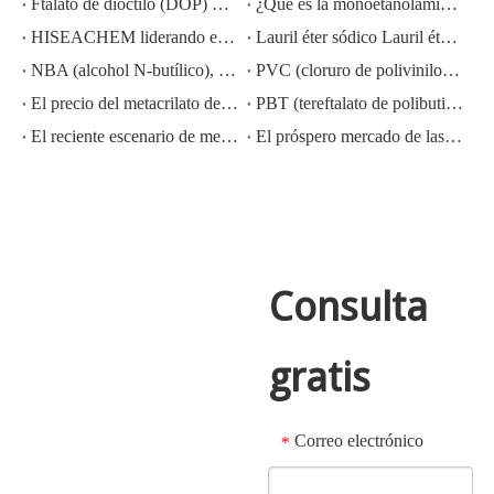
Ftalato de dioctilo (DOP) CAS NO.:117-81-7
¿Qué es la monoetanolamina (MEA)?
HISEACHEM liderando el camino: Éxito reciente en la exportación de ácido acético, ácido oxálico, ácido sulfúrico, ácido nítrico, soda cáustica, álcali líquido y metabisulfito de sodio de China
Lauril éter sódico Lauril éter sulfato sódico (sles70%/aes 70%) Nº CAS: 68585-34-2sles70%/aes 70%) Nº CAS: 68585-34-2
NBA (alcohol N-butílico), CAS NO.:71-36-3, conocimiento de la industria
PVC (cloruro de polivinilo) CAS NO.:9002-86-2
El precio del metacrilato de metilo MMA CAS 80-62-6 disminuye considerablemente
PBT (tereftalato de polibutileno) CAS NO.26062-94-2
El reciente escenario de mercado del ácido sulfúrico en China: un año en revisión
El próspero mercado de las exportaciones de hidróxido de potasio, hidróxido de sodio y peróxido de hidrógeno de China: una revisión del año pasado
Consulta
gratis
Correo electrónico
*