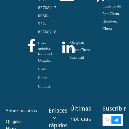
logístico de
85708217
Port Chem,
0086-
Qingdao,
532-
China
85708218
Qingdao
Hisea
química
Hisea Chem
(Johnny)
Co., Ltd
Qingdao
Hisea
Chem
Co.,Ltd.
Últimas
Suscribir
Enlaces
Sobre nosotros
noticias
Qingdao
rápidos
Hisea