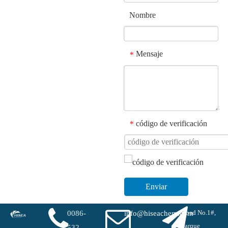
Nombre
Mensaje
*
código de verificación
*
Enviar
Road No.1#,
0086-
info@hiseachem.com
parque
532-