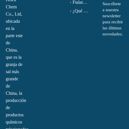
Ftalato de dioctilo (DOP) CAS NO.:117-81-7
Suscríbete
Chem
a nuestra
¿Qué es la monoetanolamina (MEA)?
Co., Ltd,
newsletter
ubicada
para recibir
las últimas
en la
novedades.
parte este
de
China,
que es la
granja de
sal más
grande
de
China, la
producción
de
productos
químicos