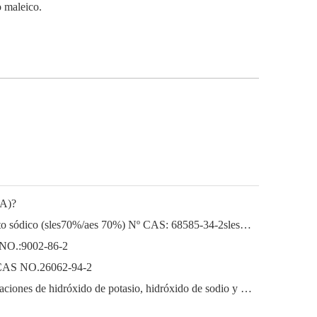
o maleico.
EA)?
Lauril éter sódico Lauril éter sulfato sódico (sles70%/aes 70%) Nº CAS: 68585-34-2sles70%/aes 70%) Nº CAS: 68585-34-2
 NO.:9002-86-2
o) CAS NO.26062-94-2
El próspero mercado de las exportaciones de hidróxido de potasio, hidróxido de sodio y peróxido de hidrógeno de China: una revisión del año pasado