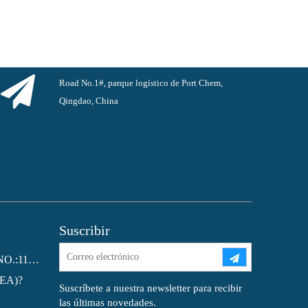
Road No.1#, parque logístico de Port Chem,
Qingdao, China
Suscribir
Ftalato de dioctilo (DOP) CAS NO.:117-81-7
MEA)?
Suscríbete a nuestra newsletter para recibir
las últimas novedades.