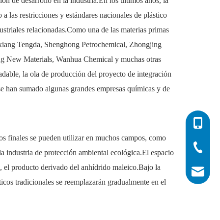
 de desarrollo en la industria.En los últimos años, la
a las restricciones y estándares nacionales de plástico
dustriales relacionadas.Como una de las materias primas
.Qixiang Tengda, Shenghong Petrochemical, Zhongjing
ng New Materials, Wanhua Chemical y muchas otras
dable, la ola de producción del proyecto de integración
n se han sumado algunas grandes empresas químicas y de
0086-532
ctos finales se pueden utilizar en muchos campos, como
0086-532
0086-400
la industria de protección ambiental ecológica.El espacio
l producto derivado del anhídrido maleico.Bajo la
info@his
ticos tradicionales se reemplazarán gradualmente en el