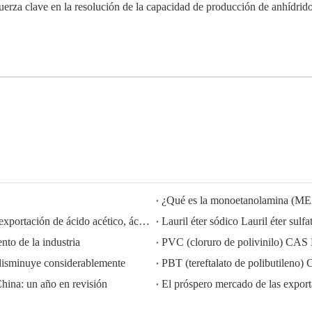
fuerza clave en la resolución de la capacidad de producción de anhídrid
¿Qué es la monoetanolamina (M
HISEACHEM liderando el camino: Éxito reciente en la exportación de ácido acético, ácido oxálico, ácido sulfúrico, ácido nítrico, soda cáustica, álcali líquido y metabisulfito de sodio de China
to de la industria
PVC (cloruro de polivinilo) CAS
disminuye considerablemente
PBT (tereftalato de polibutilen
China: un año en revisión