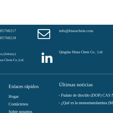
-85708217
info@hiseachem.com
-85708218
Qingdao Hisea Chem Co., Ltd
ca (Johnny)
ea Chem Co.,Ltd.
Últimas noticias
Enlaces rápidos
Hogar
¿Qué es la monoetanolamina (
Contáctenos
Sobre nosotros