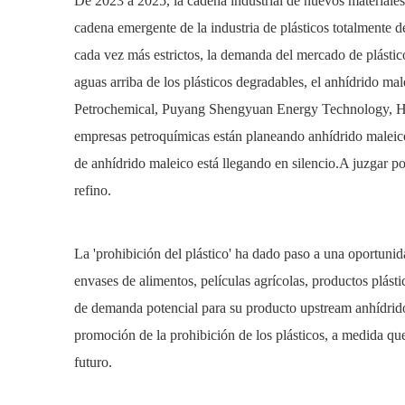
De 2023 a 2025, la cadena industrial de nuevos materiales
cadena emergente de la industria de plásticos totalmente d
cada vez más estrictos, la demanda del mercado de plástic
aguas arriba de los plásticos degradables, el anhídrido 
Petrochemical, Puyang Shengyuan Energy Technology, H
empresas petroquímicas están planeando anhídrido maleico
de anhídrido maleico está llegando en silencio.A juzgar 
refino.
La 'prohibición del plástico' ha dado paso a una oportuni
envases de alimentos, películas agrícolas, productos plást
de demanda potencial para su producto upstream anhídri
promoción de la prohibición de los plásticos, a medida que
futuro.