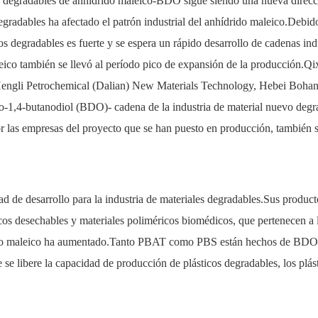
 degradables de anhídrido maleico-BDO sigue siendo una nueva dirección
egradables ha afectado el patrón industrial del anhídrido maleico.Debido 
os degradables es fuerte y se espera un rápido desarrollo de cadenas in
maleico también se llevó al período pico de expansión de la producción
engli Petrochemical (Dalian) New Materials Technology, Hebei Boha
-1,4-butanodiol (BDO)- cadena de la industria de material nuevo degra
por las empresas del proyecto que se han puesto en producción, tambié
dad de desarrollo para la industria de materiales degradables.Sus produ
icos desechables y materiales poliméricos biomédicos, que pertenecen a 
do maleico ha aumentado.Tanto PBAT como PBS están hechos de BDO, e
 se libere la capacidad de producción de plásticos degradables, los plás