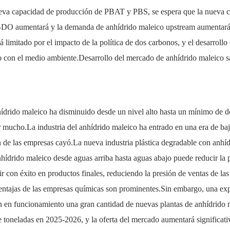
eva capacidad de producción de PBAT y PBS, se espera que la nueva ca
 BDO aumentará y la demanda de anhídrido maleico upstream aumentará 
 limitado por el impacto de la política de dos carbonos, y el desarroll
 con el medio ambiente.Desarrollo del mercado de anhídrido maleico s
anhídrido maleico ha disminuido desde un nivel alto hasta un mínimo de
 mucho.La industria del anhídrido maleico ha entrado en una era de baj
ión de las empresas cayó.La nueva industria plástica degradable con anh
nhídrido maleico desde aguas arriba hasta aguas abajo puede reducir la 
tir con éxito en productos finales, reduciendo la presión de ventas de 
ventajas de las empresas químicas son prominentes.Sin embargo, una e
 en funcionamiento una gran cantidad de nuevas plantas de anhídrido m
de toneladas en 2025-2026, y la oferta del mercado aumentará signific