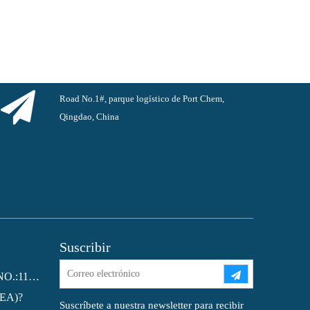
Road No.1#, parque logístico de Port Chem,
Qingdao, China
Suscribir
Ftalato de dioctilo (DOP) CAS NO.:117-81-7
MEA)?
Suscríbete a nuestra newsletter para recibir