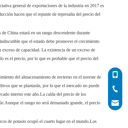
ctativa general de exportaciones de la industria en 2017 es
ducción hacen que el repunte de represalia del precio del
tes de China estará en un rango descendente durante
 indiscutible que el estado debe promover el crecimiento
 un exceso de capacidad. La existencia de un exceso de
 es el precio, por lo que es probable que el precio del
0086-532
dimiento del almacenamiento de invierno en el noreste de
cultivos que se plantarán, por lo que el mercado no puede
0086-532
0086-400
rcado interno este año.La caída del precio de los
inúe.Aunque el rango no será demasiado grande, el precio
info@his
icos de potasio ocupó el cuarto lugar en el mundo.Los