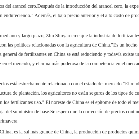
os del arancel cero.Después de la introducción del arancel cero, la expe
án endureciendo." Además, el bajo precio anterior y el alto costo de pro
l mediano y largo plazo, Zhu Shuyao cree que la industria de fertilizan
 con las políticas relacionadas con la agricultura de China."Es un hecho
da general de fertilizantes en China se está reduciendo y todavía existe
 en el mercado, y el arma más poderosa de la competencia en el mercado
ecios está estrechamente relacionada con el estado del mercado."El ren
uctura de plantación, los agricultores no están seguros de los tipos de 
 los fertilizantes uso." El noreste de China es el epítome de todo el me
taja del suministro de base.Se espera que la corrección de precios cont
primavera.
 China, es la sal más grande de China, la producción de productos quím