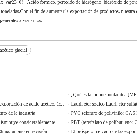
ix_var23_0!~
Ácido fórmico, peróxido de hidrógeno, hidróxido de
pota
toneladas.Con el fin de aumentar la exportación de productos, nuestra e
generales a visitarnos.
cético glacial
¿Qué es la monoetanolamina (M
HISEACHEM liderando el camino: Éxito reciente en la exportación de ácido acético, ácido oxálico, ácido sulfúrico, ácido nítrico, soda cáustica, álcali líquido y metabisulfito de sodio de China
to de la industria
PVC (cloruro de polivinilo) CAS
disminuye considerablemente
PBT (tereftalato de polibutilen
China: un año en revisión