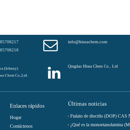
-85708217
info@hiseachem.com
-85708218
Qingdao Hisea Chem Co., Ltd
ca (Johnny)
ea Chem Co.,Ltd.
Últimas noticias
Enlaces rápidos
Hogar
¿Qué es la monoetanolamina (
Contáctenos