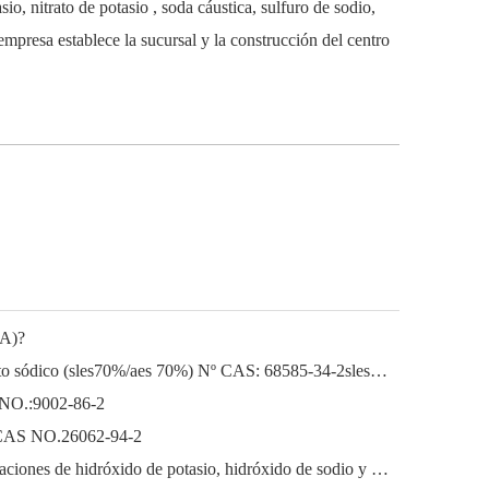
sio, nitrato de potasio
, soda cáustica, sulfuro de sodio,
mpresa establece la sucursal y la construcción del centro
EA)?
Lauril éter sódico Lauril éter sulfato sódico (sles70%/aes 70%) Nº CAS: 68585-34-2sles70%/aes 70%) Nº CAS: 68585-34-2
 NO.:9002-86-2
o) CAS NO.26062-94-2
El próspero mercado de las exportaciones de hidróxido de potasio, hidróxido de sodio y peróxido de hidrógeno de China: una revisión del año pasado