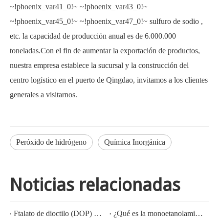
~!phoenix_var41_0!~
~!phoenix_var43_0!~
~!phoenix_var45_0!~
~!phoenix_var47_0!~
sulfuro de sodio
,
etc. la capacidad de producción anual es de 6.000.000
toneladas.Con el fin de aumentar la exportación de productos,
nuestra empresa establece la sucursal y la construcción del
centro logístico en el puerto de Qingdao, invitamos a los clientes
generales a visitarnos.
Peróxido de hidrógeno
Química Inorgánica
Noticias relacionadas
Ftalato de dioctilo (DOP) CAS NO.:117-81-7
¿Qué es la monoetanolamina (MEA)?