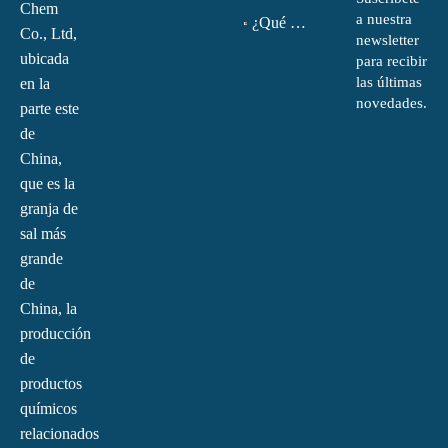
Chem
a nuestra
¿Qué es la monoetanolamina (MEA)?
Co., Ltd,
newsletter
ubicada
para recibir
las últimas
en la
novedades.
parte este
de
China,
que es la
granja de
sal más
grande
de
China, la
producción
de
productos
químicos
relacionados