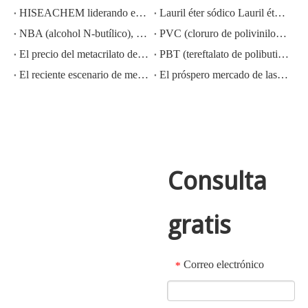
HISEACHEM liderando el camino: Éxito reciente en la exportación de ácido acético, ácido oxálico, ácido sulfúrico, ácido nítrico, soda cáustica, álcali líquido y metabisulfito de sodio de China
Lauril éter sódico Lauril éter sulfato sódico (sles70%/aes 70%) Nº CAS: 68585-34-2sles70%/aes 70%) Nº CAS: 68585-34-2
NBA (alcohol N-butílico), CAS NO.:71-36-3, conocimiento de la industria
PVC (cloruro de polivinilo) CAS NO.:9002-86-2
El precio del metacrilato de metilo MMA CAS 80-62-6 disminuye considerablemente
PBT (tereftalato de polibutileno) CAS NO.26062-94-2
El reciente escenario de mercado del ácido sulfúrico en China: un año en revisión
El próspero mercado de las exportaciones de hidróxido de potasio, hidróxido de sodio y peróxido de hidrógeno de China: una revisión del año pasado
Consulta
gratis
Correo electrónico
*