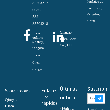
logístico de
85708217
Port Chem,
0086-
Qingdao,
532-
China
85708218
Qingdao
Hisea
química
Hisea Chem
(Johnny)
Co., Ltd
Qingdao
Hisea
Chem
Co.,Ltd.
Últimas
Suscribir
Enlaces
Sobre nosotros
noticias
Qingdao
rápidos
Hisea
Ftalato de dioctilo (DOP) CAS NO.:117-81-7
Suscríbete