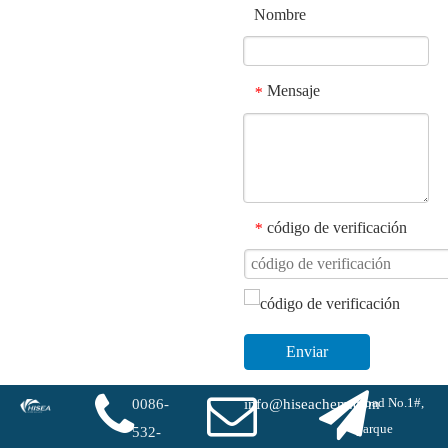
Nombre
Mensaje
*
código de verificación
*
Enviar
Road No.1#,
0086-
info@hiseachem.com
parque
532-