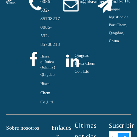
Road No.1#,
0086-
info@hiseachem.com
parque
532-
logístico de
85708217
Port Chem,
0086-
Qingdao,
532-
China
85708218
Qingdao
Hisea
química
Hisea Chem
(Johnny)
Co., Ltd
Qingdao
Hisea
Chem
Co.,Ltd.
Últimas
Suscribir
Enlaces
Sobre nosotros
noticias