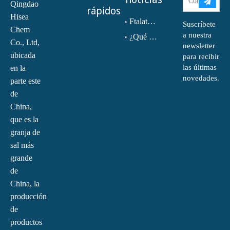
Qingdao
rápidos
Hisea
Ftalato de dioctilo (DOP) CAS NO.:117-81-7
Suscríbete
Chem
a nuestra
¿Qué es la monoetanolamina (MEA)?
Co., Ltd,
newsletter
ubicada
para recibir
las últimas
en la
novedades.
parte este
de
China,
que es la
granja de
sal más
grande
de
China, la
producción
de
productos