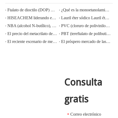
Ftalato de dioctilo (DOP) CAS NO.:117-81-7
¿Qué es la monoetanolamina (MEA)?
HISEACHEM liderando el camino: Éxito reciente en la exportación de ácido acético, ácido oxálico, ácido sulfúrico, ácido nítrico, soda cáustica, álcali líquido y metabisulfito de sodio de China
Lauril éter sódico Lauril éter sulfato sódico (sles70%/aes 70%) Nº CAS: 68585-34-2sles70%/aes 70%) Nº CAS: 68585-34-2
NBA (alcohol N-butílico), CAS NO.:71-36-3, conocimiento de la industria
PVC (cloruro de polivinilo) CAS NO.:9002-86-2
El precio del metacrilato de metilo MMA CAS 80-62-6 disminuye considerablemente
PBT (tereftalato de polibutileno) CAS NO.26062-94-2
El reciente escenario de mercado del ácido sulfúrico en China: un año en revisión
El próspero mercado de las exportaciones de hidróxido de potasio, hidróxido de sodio y peróxido de hidrógeno de China: una revisión del año pasado
Consulta
gratis
Correo electrónico
*