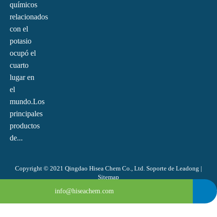
químicos
relacionados
con el
potasio
ocupó el
cuarto
lugar en
el
mundo.Los
principales
productos
de...
Copyright © 2021 Qingdao Hisea Chem Co., Ltd. Soporte de
Leadong
|
Sitemap
0086-4008266163-82717
info@hiseachem.com
0086-532-85708217
0086-532-85708218