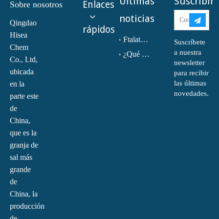
Últimas
Suscribir
Enlaces
Sobre nosotros
noticias
Qingdao
rápidos
Hisea
Ftalato de dioctilo (DOP) CAS NO.:117-81-7
Suscríbete
Chem
a nuestra
¿Qué es la monoetanolamina (MEA)?
Co., Ltd,
newsletter
ubicada
para recibir
las últimas
en la
novedades.
parte este
de
China,
que es la
granja de
sal más
grande
de
China, la
producción
de