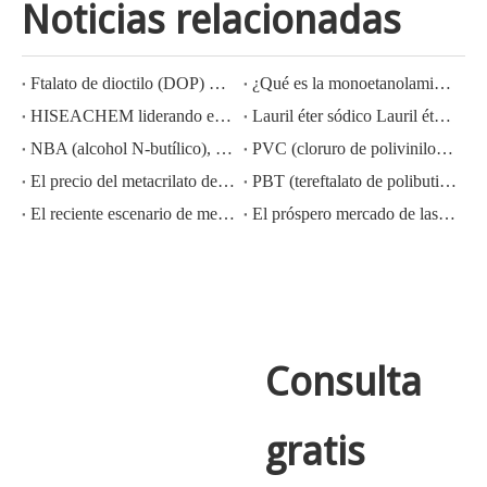
Noticias relacionadas
Ftalato de dioctilo (DOP) CAS NO.:117-81-7
¿Qué es la monoetanolamina (MEA)?
HISEACHEM liderando el camino: Éxito reciente en la exportación de ácido acético, ácido oxálico, ácido sulfúrico, ácido nítrico, soda cáustica, álcali líquido y metabisulfito de sodio de China
Lauril éter sódico Lauril éter sulfato sódico (sles70%/aes 70%) Nº CAS: 68585-34-2sles70%/aes 70%) Nº CAS: 68585-34-2
NBA (alcohol N-butílico), CAS NO.:71-36-3, conocimiento de la industria
PVC (cloruro de polivinilo) CAS NO.:9002-86-2
El precio del metacrilato de metilo MMA CAS 80-62-6 disminuye considerablemente
PBT (tereftalato de polibutileno) CAS NO.26062-94-2
El reciente escenario de mercado del ácido sulfúrico en China: un año en revisión
El próspero mercado de las exportaciones de hidróxido de potasio, hidróxido de sodio y peróxido de hidrógeno de China: una revisión del año pasado
Consulta
gratis