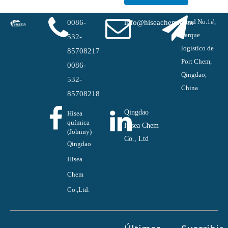
Road No.1#,
0086-
info@hiseachem.com
parque
532-
logístico de
85708217
Port Chem,
0086-
Qingdao,
532-
China
85708218
Qingdao
Hisea
química
Hisea Chem
(Johnny)
Co., Ltd
Qingdao
Hisea
Chem
Co.,Ltd.