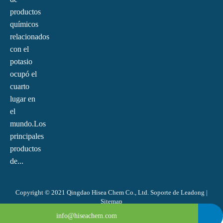
productos
químicos
relacionados
con el
potasio
ocupó el
cuarto
lugar en
el
mundo.Los
principales
productos
de...
Copyright © 2021 Qingdao Hisea Chem Co., Ltd. Soporte de
Leadong
|
Sitemap
0086-4008266163-82717
info@hiseachem.com
0086-532-85708217