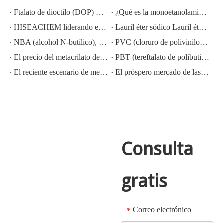
Ftalato de dioctilo (DOP) CAS NO.:117-81-7
¿Qué es la monoetanolamina (MEA)?
HISEACHEM liderando el camino: Éxito reciente en la exportación de ácido acético, ácido oxálico, ácido sulfúrico, ácido nítrico, soda cáustica, álcali líquido y metabisulfito de sodio de China
Lauril éter sódico Lauril éter sulfato sódico (sles70%/aes 70%) Nº CAS: 68585-34-2sles70%/aes 70%) Nº CAS: 68585-34-2
NBA (alcohol N-butílico), CAS NO.:71-36-3, conocimiento de la industria
PVC (cloruro de polivinilo) CAS NO.:9002-86-2
El precio del metacrilato de metilo MMA CAS 80-62-6 disminuye considerablemente
PBT (tereftalato de polibutileno) CAS NO.26062-94-2
El reciente escenario de mercado del ácido sulfúrico en China: un año en revisión
El próspero mercado de las exportaciones de hidróxido de potasio, hidróxido de sodio y peróxido de hidrógeno de China: una revisión del año pasado
Consulta
gratis
Correo electrónico
*