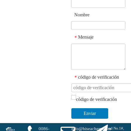
Nombre
Mensaje
*
código de verificación
*
Enviar
Road No.1#,
0086-
info@hiseachem.com