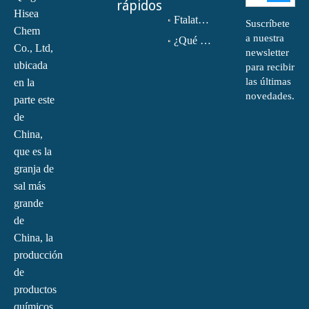
rápidos
Hisea
Ftalato de dioctilo (DOP) CAS NO.:117-81-7
Suscríbete
Chem
a nuestra
¿Qué es la monoetanolamina (MEA)?
Co., Ltd,
newsletter
ubicada
para recibir
las últimas
en la
novedades.
parte este
de
China,
que es la
granja de
sal más
grande
de
China, la
producción
de
productos
químicos