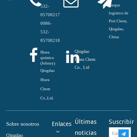
parque
532-
logístico de
85708217
Port Chem,
0086-
Qingdao,
532-
China
85708218
Qingdao
Hisea
química
Hisea Chem
(Johnny)
Co., Ltd
Qingdao
Hisea
Chem
Co.,Ltd.
Últimas
Suscribir
Enlaces
Sobre nosotros
noticias
Qingdao