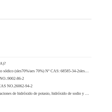
EA)?
Lauril éter sódico Lauril éter sulfato sódico (sles70%/aes 70%) Nº CAS: 68585-34-2sles70%/aes 70%) Nº CAS: 68585-34-2
 NO.:9002-86-2
o) CAS NO.26062-94-2
El próspero mercado de las exportaciones de hidróxido de potasio, hidróxido de sodio y peróxido de hidrógeno de China: una revisión del año pasado