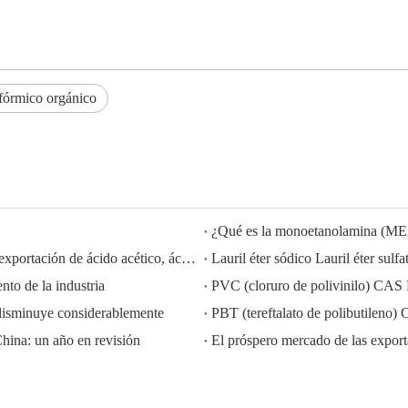
fórmico orgánico
¿Qué es la monoetanolamina (M
HISEACHEM liderando el camino: Éxito reciente en la exportación de ácido acético, ácido oxálico, ácido sulfúrico, ácido nítrico, soda cáustica, álcali líquido y metabisulfito de sodio de China
to de la industria
PVC (cloruro de polivinilo) CAS
disminuye considerablemente
PBT (tereftalato de polibutilen
China: un año en revisión