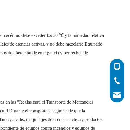
l almacén no debe exceder los 30 ℃ y la humedad relativa
lajes de esencias activas, y no debe mezclarse.Equipado
pos de liberación de emergencia y pertrechos de
0086-532
0086-532
0086-400
info@his
sas en las "Reglas para el Transporte de Mercancías
 útil.Durante el transporte, asegúrese de que la
ntes, álcalis, maquillajes de esencias activas, productos
espondiente de equipos contra incendios y equipos de