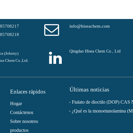
-85708217
info@hiseachem.com
-85708218
Qingdao Hisea Chem Co., Ltd
ca (Johnny)
ea Chem Co.,Ltd.
Últimas noticias
Enlaces rápidos
Hogar
¿Qué es la monoetanolamina (
Contáctenos
Sobre nosotros
productos