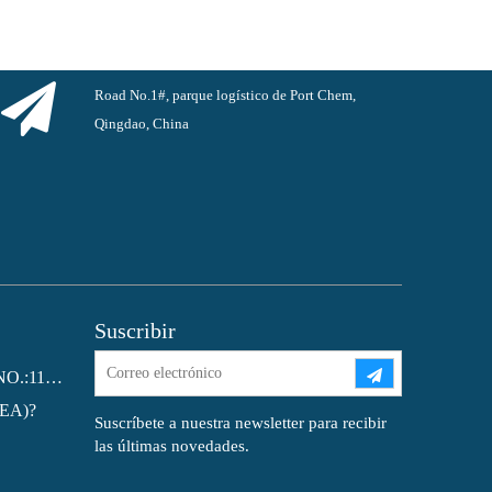
Road No.1#, parque logístico de Port Chem,
Qingdao, China
Suscribir
Ftalato de dioctilo (DOP) CAS NO.:117-81-7
MEA)?
Suscríbete a nuestra newsletter para recibir
las últimas novedades.