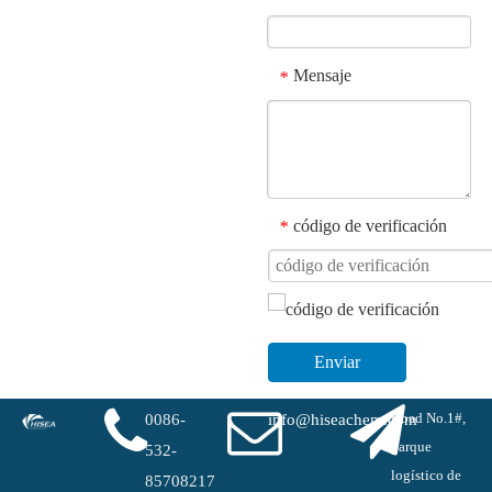
Mensaje
*
código de verificación
*
Enviar
Road No.1#,
0086-
info@hiseachem.com
parque
532-
logístico de
85708217