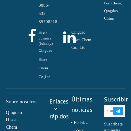
Port Chem,
0086-
Qingdao,
532-
China
85708218
Qingdao
Hisea
química
Hisea Chem
(Johnny)
Co., Ltd
Qingdao
Hisea
Chem
Co.,Ltd.
Últimas
Suscribir
Enlaces
Sobre nosotros
noticias
Qingdao
rápidos
Hisea
Ftalato de dioctilo (DOP) CAS NO.:117-81-7
Suscríbete
Chem
a nuestra