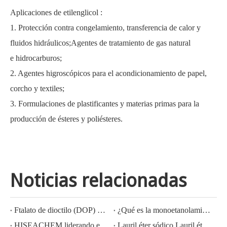
Aplicaciones de etilenglicol
:
1. Protección contra congelamiento, transferencia de calor y
fluidos hidráulicos;Agentes de tratamiento de gas natural
e hidrocarburos;
2. Agentes higroscópicos para el acondicionamiento de papel,
corcho y textiles;
3. Formulaciones de plastificantes y materias primas para la
producción de ésteres y poliésteres.
Noticias relacionadas
Ftalato de dioctilo (DOP) CAS NO.:117-81-7
¿Qué es la monoetanolamina (MEA)?
HISEACHEM liderando el camino: Éxito reciente en la exportación de ácido acético, ácido oxálico, ácido sulfúrico, ácido nítrico, soda cáustica, álcali líquido y metabisulfito de sodio de China
Lauril éter sódico Lauril éter sulfato sódico (sles70%/aes 70%) Nº CAS: 68585-34-2sles70%/aes 70%) Nº CAS: 68585-34-2