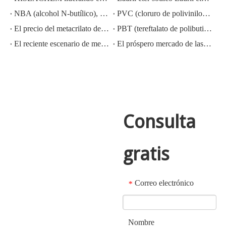
NBA (alcohol N-butílico), CAS NO.:71-36-3, conocimiento de la industria
PVC (cloruro de polivinilo) CAS NO.:9002-86-2
El precio del metacrilato de metilo MMA CAS 80-62-6 disminuye considerablemente
PBT (tereftalato de polibutileno) CAS NO.26062-94-2
El reciente escenario de mercado del ácido sulfúrico en China: un año en revisión
El próspero mercado de las exportaciones de hidróxido de potasio, hidróxido de sodio y peróxido de hidrógeno de China: una revisión del año pasado
Consulta
gratis
Correo electrónico
*
Nombre