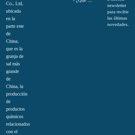
¿Qué es la monoetanolamina (MEA)?
Co., Ltd,
newsletter
ubicada
para recibir
las últimas
en la
novedades.
parte este
de
China,
que es la
granja de
sal más
grande
de
China, la
producción
de
productos
químicos
relacionados
con el