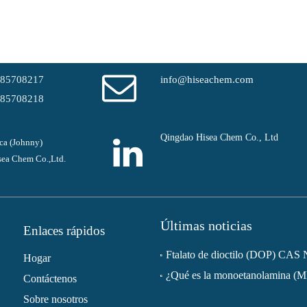
-85708217
info@hiseachem.com
-85708218
Qingdao Hisea Chem Co., Ltd
ca (Johnny)
ea Chem Co.,Ltd.
Últimas noticias
Enlaces rápidos
Hogar
¿Qué es la monoetanolamina (
Contáctenos
Sobre nosotros