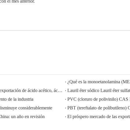
on el mes anterior.
¿Qué es la monoetanolamina (M
HISEACHEM liderando el camino: Éxito reciente en la exportación de ácido acético, ácido oxálico, ácido sulfúrico, ácido nítrico, soda cáustica, álcali líquido y metabisulfito de sodio de China
to de la industria
PVC (cloruro de polivinilo) CAS
disminuye considerablemente
PBT (tereftalato de polibutilen
China: un año en revisión