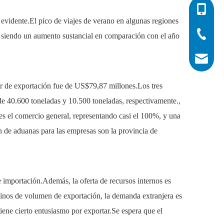
0086-532
evidente.El pico de viajes de verano en algunas regiones
0086-532
0086-400
e siendo un aumento sustancial en comparación con el año
info@his
r de exportación fue de US$79,87 millones.Los tres
e 40.600 toneladas y 10.500 toneladas, respectivamente.,
s el comercio general, representando casi el 100%, y una
n de aduanas para las empresas son la provincia de
 importación.Además, la oferta de recursos internos es
inos de volumen de exportación, la demanda extranjera es
tiene cierto entusiasmo por exportar.Se espera que el