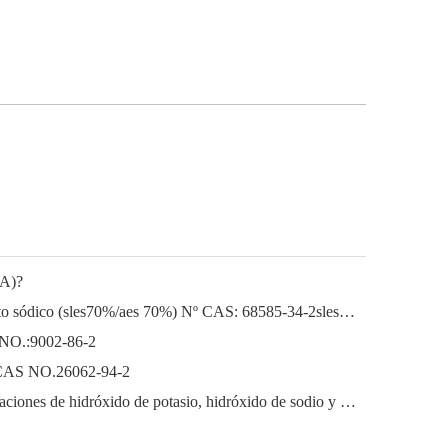
EA)?
Lauril éter sódico Lauril éter sulfato sódico (sles70%/aes 70%) Nº CAS: 68585-34-2sles70%/aes 70%) Nº CAS: 68585-34-2
 NO.:9002-86-2
o) CAS NO.26062-94-2
El próspero mercado de las exportaciones de hidróxido de potasio, hidróxido de sodio y peróxido de hidrógeno de China: una revisión del año pasado