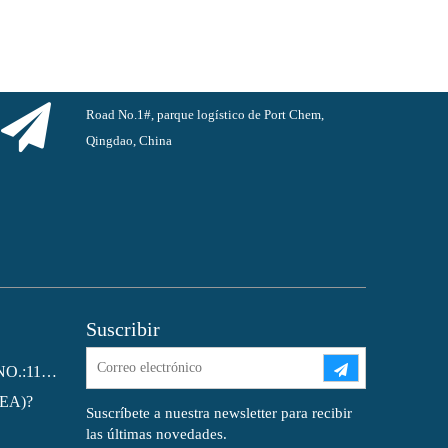
Road No.1#, parque logístico de Port Chem,
Qingdao, China
Suscribir
Ftalato de dioctilo (DOP) CAS NO.:117-81-7
MEA)?
Suscríbete a nuestra newsletter para recibir
las últimas novedades.