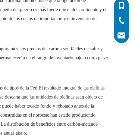
Día Nacional también hace que la operación de
0086-532
peño del puerto es más fuerte que el del continente y el
to de los costos de importación y el inventario del
0086-532
0086-400
info@his
portantes, los precios del carbón son fáciles de subir y
ermanecerán en el rango de inventario bajo a corto plazo,
e tipos de la Fed.El resultado integral de las olefinas
e descarta que las unidades de olefinas sean objeto de
e puede haber tocado fondo y rebotado antes de la
n construidas en el noroeste han estado produciendo
za.La distribución de beneficios entre carbón-metanol-
os aguas abajo.