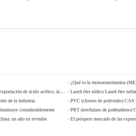
¿Qué es la monoetanolamina (M
HISEACHEM liderando el camino: Éxito reciente en la exportación de ácido acético, ácido oxálico, ácido sulfúrico, ácido nítrico, soda cáustica, álcali líquido y metabisulfito de sodio de China
to de la industria
PVC (cloruro de polivinilo) CAS
disminuye considerablemente
PBT (tereftalato de polibutilen
China: un año en revisión