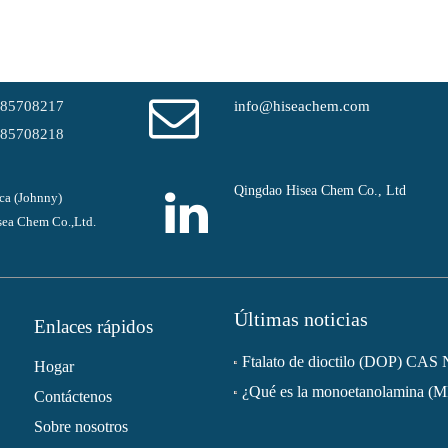
-85708217
info@hiseachem.com
-85708218
Qingdao Hisea Chem Co., Ltd
ca (Johnny)
ea Chem Co.,Ltd.
Últimas noticias
Enlaces rápidos
Hogar
¿Qué es la monoetanolamina (
Contáctenos
Sobre nosotros