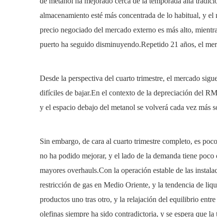
de metanol ha mejorado cerca de la temporada alta tradici
almacenamiento esté más concentrada de lo habitual, y el 
precio negociado del mercado externo es más alto, mientra
puerto ha seguido disminuyendo.Repetido 21 años, el mer
Desde la perspectiva del cuarto trimestre, el mercado sigue
difíciles de bajar.En el contexto de la depreciación del 
y el espacio debajo del metanol se volverá cada vez más s
Sin embargo, de cara al cuarto trimestre completo, es poco
no ha podido mejorar, y el lado de la demanda tiene poco 
mayores overhauls.Con la operación estable de las instal
restricción de gas en Medio Oriente, y la tendencia de li
productos uno tras otro, y la relajación del equilibrio ent
olefinas siempre ha sido contradictoria, y se espera que l