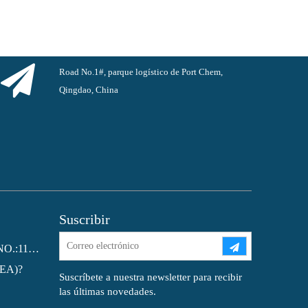
Road No.1#, parque logístico de Port Chem,
Qingdao, China
Suscribir
Ftalato de dioctilo (DOP) CAS NO.:117-81-7
MEA)?
Suscríbete a nuestra newsletter para recibir
las últimas novedades.