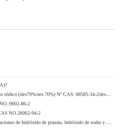
EA)?
Lauril éter sódico Lauril éter sulfato sódico (sles70%/aes 70%) Nº CAS: 68585-34-2sles70%/aes 70%) Nº CAS: 68585-34-2
 NO.:9002-86-2
o) CAS NO.26062-94-2
El próspero mercado de las exportaciones de hidróxido de potasio, hidróxido de sodio y peróxido de hidrógeno de China: una revisión del año pasado