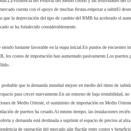
onal.La existencia del Festival del Medio Otoño y las festividades del 
mercado cuenta con el apoyo de muchas fiestas.empezar a subirEl desem
s que la depreciación del tipo de cambio del RMB ha acelerado el aumen
cado se ha fortalecido considerablemente.
 siendo bastante favorable en la etapa inicial.En puntos de encuentro im
RMB, los costos de importación han aumentado pasivamente.Los puertos p
ólido.
 probable que la demanda mundial mejore en medio del ritmo de subidas d
espacio para crecer nuevamente.En un entorno de baja rentabilidad, no s
aciones de Medio Oriente, el suministro de importación en Medio Orient
quidación de puertos ha cesado.Al mismo tiempo, las instalaciones recié
re oferta y demanda está destinada a suprimir el espacio de precios al al
a tendencia de operación del mercado aún fluctúe entre costos y benefici