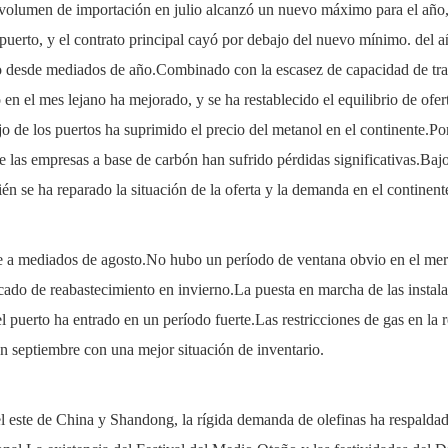
el volumen de importación en julio alcanzó un nuevo máximo para el año, 
puerto, y el contrato principal cayó por debajo del nuevo mínimo. del añ
otro desde mediados de año.Combinado con la escasez de capacidad de tr
en el mes lejano ha mejorado, y se ha restablecido el equilibrio de ofer
lujo de los puertos ha suprimido el precio del metanol en el continente.P
e las empresas a base de carbón han sufrido pérdidas significativas.Bajo
n se ha reparado la situación de la oferta y la demanda en el continent
fue a mediados de agosto.No hubo un período de ventana obvio en el mer
ercado de reabastecimiento en invierno.La puesta en marcha de las instal
el puerto ha entrado en un período fuerte.Las restricciones de gas en 
en septiembre con una mejor situación de inventario.
n el este de China y Shandong, la rígida demanda de olefinas ha respal