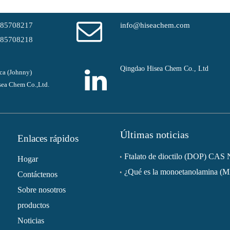
-85708217
info@hiseachem.com
-85708218
Qingdao Hisea Chem Co., Ltd
ca (Johnny)
ea Chem Co.,Ltd.
Últimas noticias
Enlaces rápidos
Hogar
¿Qué es la monoetanolamina (
Contáctenos
Sobre nosotros
productos
Noticias