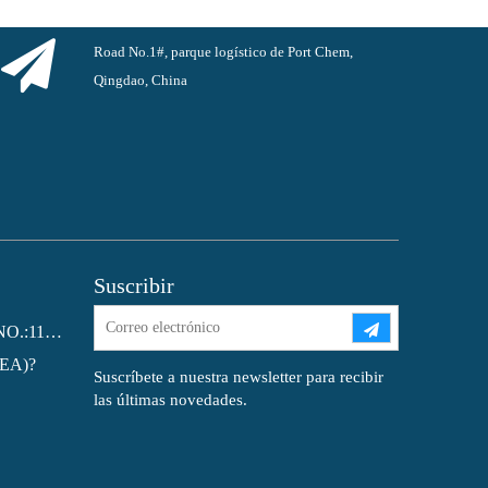
Road No.1#, parque logístico de Port Chem,
Qingdao, China
Suscribir
Ftalato de dioctilo (DOP) CAS NO.:117-81-7
MEA)?
Suscríbete a nuestra newsletter para recibir
las últimas novedades.