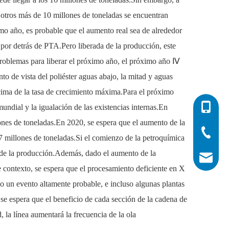
otros más de 10 millones de toneladas se encuentran
imo año, es probable que el aumento real sea de alrededor
 por detrás de PTA.Pero liberada de la producción, este
problemas para liberar el próximo año, el próximo año Ⅳ
o de vista del poliéster aguas abajo, la mitad y aguas
ncima de la tasa de crecimiento máxima.Para el próximo
0086-532
undial y la igualación de las existencias internas.En
nes de toneladas.En 2020, se espera que el aumento de la
0086-532
0086-400
7 millones de toneladas.Si el comienzo de la petroquímica
o de la producción.Además, dado el aumento de la
info@his
 contexto, se espera que el procesamiento deficiente en X
do un evento altamente probable, e incluso algunas plantas
se espera que el beneficio de cada sección de la cadena de
, la línea aumentará la frecuencia de la ola