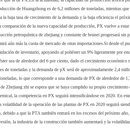
roducción de Huangzhong es de 6,2 millones de toneladas, mientras que 
 la baja tasa de crecimiento de la demanda y la baja eficiencia el próx
 la comparación de la nueva capacidad de producción, PX vuelve a estar
ducción petroquímica de zhejiang y constante de brunei progresará sin 
irá aún más la cuota de mercado de otras importaciones.Si desde el punt
mulación de inventario, apoyando al poliéster un 9% ligeramente por e
éster sea de alrededor del 6 por ciento, dado el crecimiento económico m
nes de toneladas y la demanda de pX será de aproximadamente 2,4 millo
 toneladas, lo que corresponde a una demanda de PX de alrededor de 1,
ca de Zhejiang zhi se espera que se haya cumplido su propio crecimient
mical, la competencia en PX seguirá intensificándose en 2020. En este
a volatilidad de la operación de las plantas de PX en 2020 seguirá sien
, debido a que la PTA también entrará en los excesos del próximo año, 
resión, la industria de la construcción también aumentará y la volatilidad