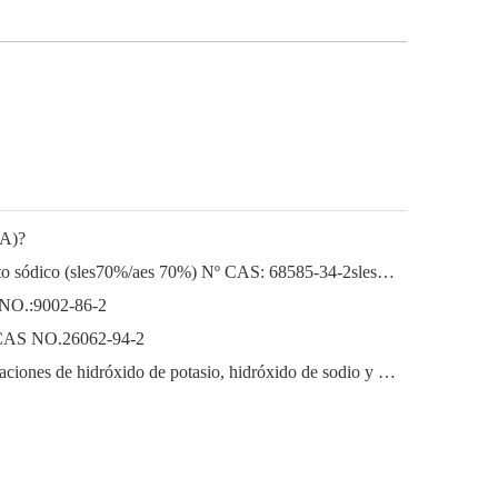
EA)?
Lauril éter sódico Lauril éter sulfato sódico (sles70%/aes 70%) Nº CAS: 68585-34-2sles70%/aes 70%) Nº CAS: 68585-34-2
 NO.:9002-86-2
o) CAS NO.26062-94-2
El próspero mercado de las exportaciones de hidróxido de potasio, hidróxido de sodio y peróxido de hidrógeno de China: una revisión del año pasado