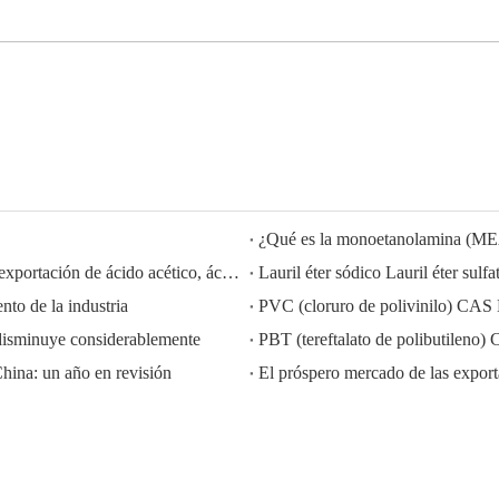
¿Qué es la monoetanolamina (M
HISEACHEM liderando el camino: Éxito reciente en la exportación de ácido acético, ácido oxálico, ácido sulfúrico, ácido nítrico, soda cáustica, álcali líquido y metabisulfito de sodio de China
to de la industria
PVC (cloruro de polivinilo) CAS
disminuye considerablemente
PBT (tereftalato de polibutilen
China: un año en revisión