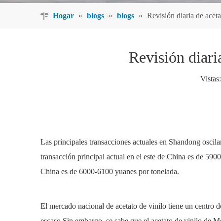
Hogar
»
blogs
»
blogs
»
Revisión diaria de acet
Revisión diari
Vistas:
Las principales transacciones actuales en Shandong oscila
transacción principal actual en el este de China es de 590
China es de 6000-6100 yuanes por tonelada.
El mercado nacional de
acetato de vinilo
tiene un centro 
escaso.Sin embargo, se sabe que el acetato de vinilo de M