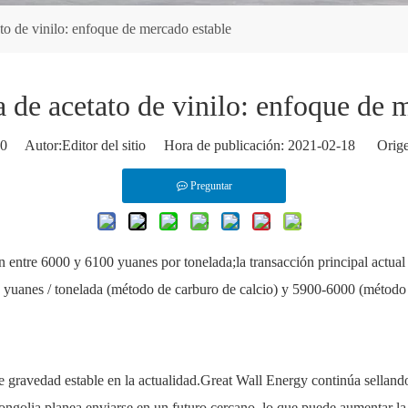
ato de vinilo: enfoque de mercado estable
a de acetato de vinilo: enfoque de 
0
Autor:Editor del sitio Hora de publicación: 2021-02-18 Orige
Preguntar
n entre 6000 y 6100 yuanes por tonelada;la transacción principal actual
0 yuanes / tonelada (método de carburo de calcio) y 5900-6000 (método de
de gravedad estable en la actualidad.Great Wall Energy continúa selland
ongolia planea enviarse en un futuro cercano, lo que puede aumentar la