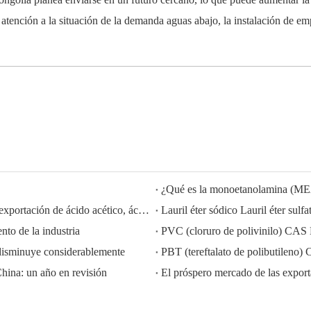
atención a la situación de la demanda aguas abajo, la instalación de emp
¿Qué es la monoetanolamina (M
HISEACHEM liderando el camino: Éxito reciente en la exportación de ácido acético, ácido oxálico, ácido sulfúrico, ácido nítrico, soda cáustica, álcali líquido y metabisulfito de sodio de China
to de la industria
PVC (cloruro de polivinilo) CAS
disminuye considerablemente
PBT (tereftalato de polibutilen
China: un año en revisión