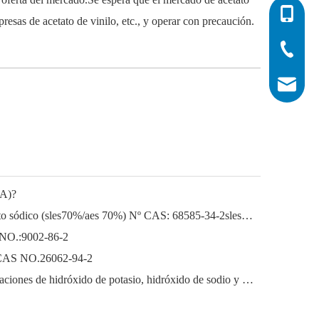
0086-532
resas de acetato de vinilo, etc., y operar con precaución.
0086-532
0086-400
info@his
EA)?
Lauril éter sódico Lauril éter sulfato sódico (sles70%/aes 70%) Nº CAS: 68585-34-2sles70%/aes 70%) Nº CAS: 68585-34-2
 NO.:9002-86-2
o) CAS NO.26062-94-2
El próspero mercado de las exportaciones de hidróxido de potasio, hidróxido de sodio y peróxido de hidrógeno de China: una revisión del año pasado