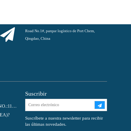
Road No.1#, parque logístico de Port Chem,
Qingdao, China
Suscribir
Ftalato de dioctilo (DOP) CAS NO.:117-81-7
MEA)?
Suscríbete a nuestra newsletter para recibir
las últimas novedades.