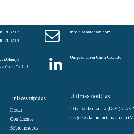
-85708217
info@hiseachem.com
-85708218
Qingdao Hisea Chem Co., Ltd
ca (Johnny)
ea Chem Co.,Ltd.
Últimas noticias
Enlaces rápidos
Hogar
¿Qué es la monoetanolamina (
Contáctenos
Sobre nosotros