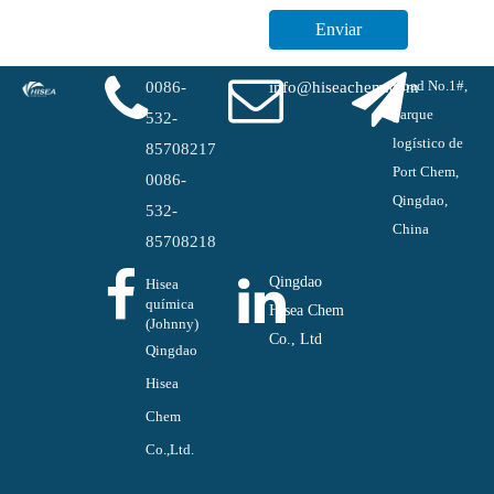
Enviar
Road No.1#,
0086-
info@hiseachem.com
parque
532-
logístico de
85708217
Port Chem,
0086-
Qingdao,
532-
China
85708218
Qingdao
Hisea
química
Hisea Chem
(Johnny)
Co., Ltd
Qingdao
Hisea
Chem
Co.,Ltd.