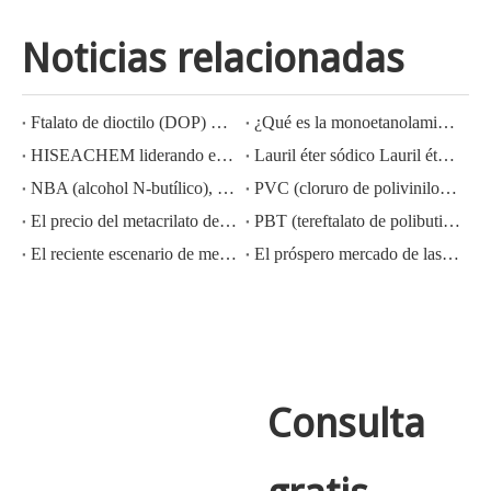
Noticias relacionadas
Ftalato de dioctilo (DOP) CAS NO.:117-81-7
¿Qué es la monoetanolamina (MEA)?
HISEACHEM liderando el camino: Éxito reciente en la exportación de ácido acético, ácido oxálico, ácido sulfúrico, ácido nítrico, soda cáustica, álcali líquido y metabisulfito de sodio de China
Lauril éter sódico Lauril éter sulfato sódico (sles70%/aes 70%) Nº CAS: 68585-34-2sles70%/aes 70%) Nº CAS: 68585-34-2
NBA (alcohol N-butílico), CAS NO.:71-36-3, conocimiento de la industria
PVC (cloruro de polivinilo) CAS NO.:9002-86-2
El precio del metacrilato de metilo MMA CAS 80-62-6 disminuye considerablemente
PBT (tereftalato de polibutileno) CAS NO.26062-94-2
El reciente escenario de mercado del ácido sulfúrico en China: un año en revisión
El próspero mercado de las exportaciones de hidróxido de potasio, hidróxido de sodio y peróxido de hidrógeno de China: una revisión del año pasado
Consulta