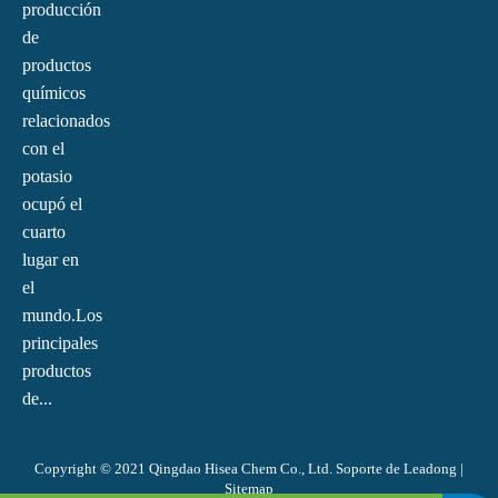
producción
de
productos
químicos
relacionados
con el
potasio
ocupó el
cuarto
lugar en
el
mundo.Los
principales
productos
de...
Copyright © 2021 Qingdao Hisea Chem Co., Ltd. Soporte de
Leadong
|
Sitemap