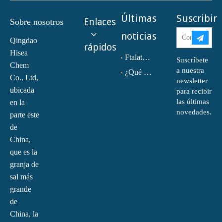
Últimas
Suscribir
Enlaces
Sobre nosotros
noticias
Qingdao
rápidos
Hisea
Ftalato de dioctilo (DOP) CAS NO.:117-81-7
Suscríbete
Chem
a nuestra
¿Qué es la monoetanolamina (MEA)?
Co., Ltd,
newsletter
ubicada
para recibir
las últimas
en la
novedades.
parte este
de
China,
que es la
granja de
sal más
grande
de
China, la