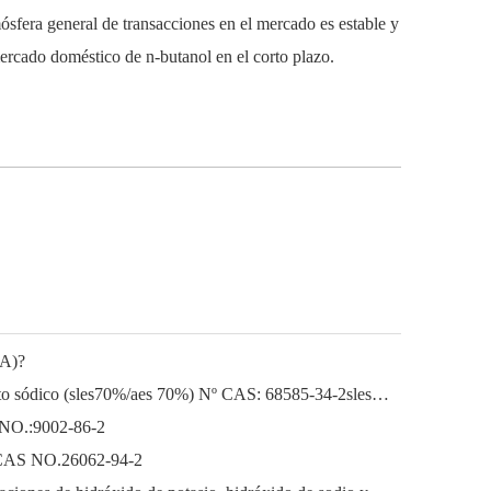
mósfera general de transacciones en el mercado es estable y
mercado doméstico de n-butanol en el corto plazo.
EA)?
Lauril éter sódico Lauril éter sulfato sódico (sles70%/aes 70%) Nº CAS: 68585-34-2sles70%/aes 70%) Nº CAS: 68585-34-2
 NO.:9002-86-2
o) CAS NO.26062-94-2