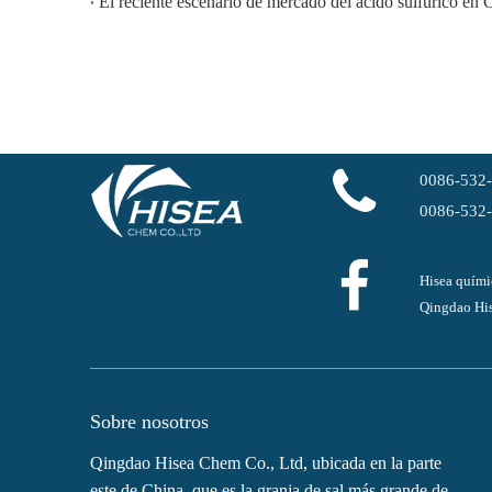
El reciente escenario de mercado del ácido sulfúrico en 
0086-532
0086-532
Hisea quími
Qingdao His
Sobre nosotros
Qingdao Hisea Chem Co., Ltd, ubicada en la parte
este de China, que es la granja de sal más grande de