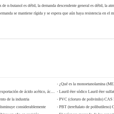
s de n-butanol es débil, la demanda descendente general es débil, la at
 demanda se mantiene rígida y se espera que aún haya resistencia en el 
¿Qué es la monoetanolamina (M
HISEACHEM liderando el camino: Éxito reciente en la exportación de ácido acético, ácido oxálico, ácido sulfúrico, ácido nítrico, soda cáustica, álcali líquido y metabisulfito de sodio de China
to de la industria
PVC (cloruro de polivinilo) CAS
disminuye considerablemente
PBT (tereftalato de polibutilen