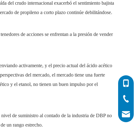
a del crudo internacional exacerbó el sentimiento bajista
ercado de propileno a corto plazo continúe debilitándose.
s tenedores de acciones se enfrentan a la presión de vender
nviando activamente, y el precio actual del ácido acético
 perspectivas del mercado, el mercado tiene una fuerte
0086-532
ético y el etanol, no tienen un buen impulso por el
0086-532
0086-400
info@his
nivel de suministro al contado de la industria de DBP no
 de un rango estrecho.