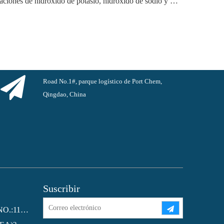
El próspero mercado de las exportaciones de hidróxido de potasio, hidróxido de sodio y peróxido de hidrógeno de China: una revisión del año pasado
Road No.1#, parque logístico de Port Chem,
Qingdao, China
Suscribir
Ftalato de dioctilo (DOP) CAS NO.:117-81-7