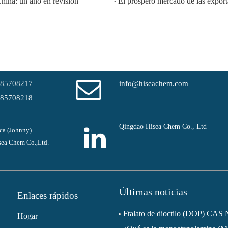
China: un año en revisión
-85708217
info@hiseachem.com
-85708218
Qingdao Hisea Chem Co., Ltd
ca (Johnny)
ea Chem Co.,Ltd.
Últimas noticias
Enlaces rápidos
Hogar