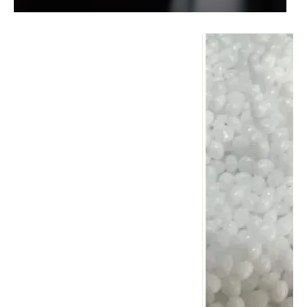
Precio de fábrica Cyc 99,9% Grado industrial CAS 108-94-1 Ciclohexanona
Mejor calidad 99,9% xileno (certificado ISO) No. CAS: 1330-20-7
La pureza elevada del 99,9% de líquido disolvente industrial CAS 110-82-7 ciclohexano para caucho
Cloruro de metileno Diclorometanoi Pureza 99,99% para espuma de PU