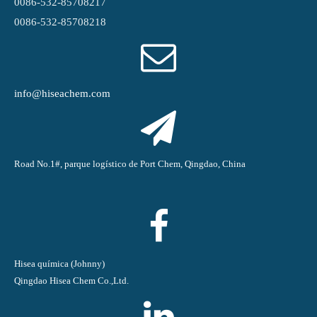
0086-532-85708217
0086-532-85708218
info@hiseachem.com
Road No.1#, parque logístico de Port Chem, Qingdao, China
Hisea química (Johnny)
Qingdao Hisea Chem Co.,Ltd.