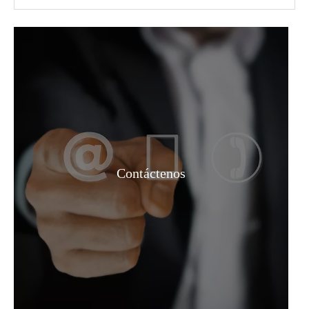
Carbonato de dimetilo/DMC CAS 616-38-6 para recubrimientos, adhesivos y agentes de limpieza
99% N-Propanol /1-Propanol No. CAS 71-23-8 Código HS 29051210
Contáctenos