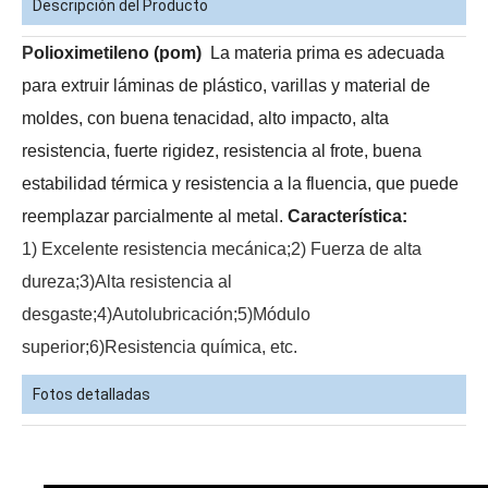
Descripción del Producto
P
olioximetileno (pom)
La materia prima es adecuada
para extruir láminas de plástico, varillas y material de
moldes, con buena tenacidad, alto impacto, alta
resistencia, fuerte rigidez, resistencia al frote, buena
estabilidad térmica y resistencia a la fluencia, que puede
reemplazar parcialmente al metal.
Característica:
1) Excelente resistencia mecánica;2) Fuerza de alta
Acetato de vinilo líquido de fábrica de grado industrial
99% acetato de vinilo de fábrica de grado industrial
dureza;3)Alta resistencia al
desgaste;4)Autolubricación;5)Módulo
superior;6)Resistencia química, etc.
Fotos detalladas