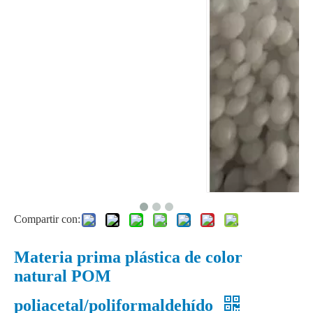
Venta caliente precio de fabricante de China anilina para pigmentos/tinte
Venta al por mayor de fábrica Estireno de alta calidad CAS No. 100-42-5
Compartir con:
Materia prima plástica de color
natural POM
poliacetal/poliformaldehído