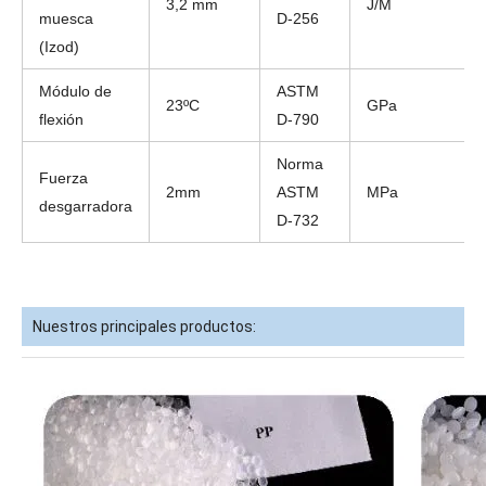
3,2 mm
J/M
muesca
D-256
(Izod)
Módulo de
ASTM
23ºC
GPa
flexión
D-790
Norma
Fuerza
2mm
ASTM
MPa
desgarradora
D-732
Nuestros principales productos: