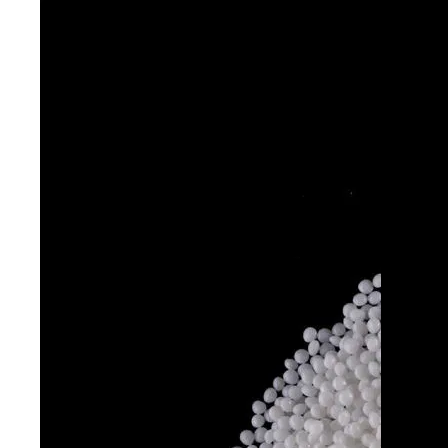
Acetato de vinilo de fábrica de síntesis de polvo
Acetato de etilo de productos farmacéuticos de grado médico cristalino
Acetato de etilo sólido para productos farmacéuticos de grado médico
Productos farmacéuticos líquidos de grado médico acetato de etilo