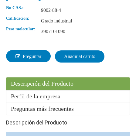
No CAS.:
9002-88-4
Calificación:
Grado industrial
Venta caliente de alta calidad 3-cloro-1, 2-propanodiol CAS 96-24-2
99% acetona de materia prima orgánica
Peso molecular:
3907101090
Preguntar
Añadir al carrito
Descripción del Producto
Perfil de la empresa
Preguntas más frecuentes
Acetato de vinilo de fábrica de grado industrial en polvo
Acetato de vinilo de fábrica de síntesis líquida
Descripción del Producto