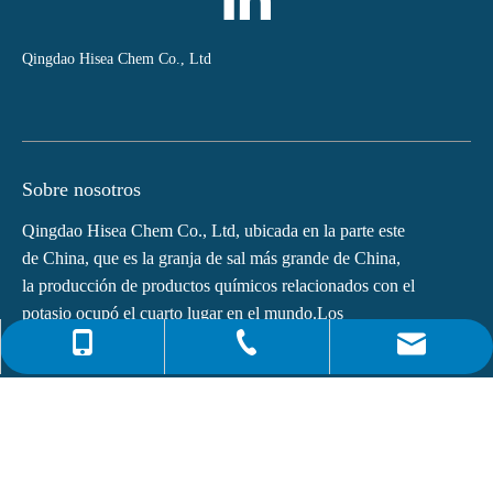
Qingdao Hisea Chem Co., Ltd
Sobre nosotros
Qingdao Hisea Chem Co., Ltd, ubicada en la parte este
de China, que es la granja de sal más grande de China,
la producción de productos químicos relacionados con el
potasio ocupó el cuarto lugar en el mundo.Los
principales productos de...
0086-4008266163-82717
info@hiseachem.com
0086-532-85708217
Enlaces rápidos
0086-532-85708218
Últimas noticias