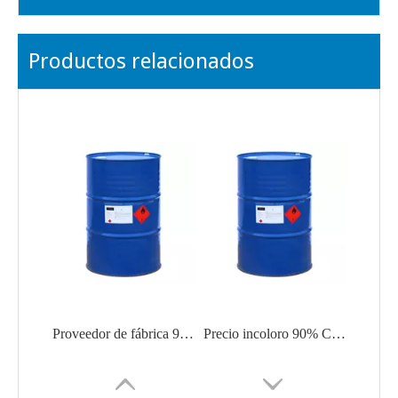
Productos relacionados
Proveedor de fábrica 99,9% N, N-dimetilformamida DMF CAS 68-12-2
Precio incoloro 90% CH3cooh CAS No 64-19-7 Ácido acético de grado industrial