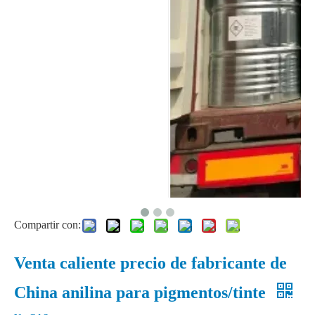
Cloruro de metileno Diclorometanoi Pureza 99,99% para espuma de PU
Venta al por mayor de fábrica Estireno de alta calidad CAS No. 100-42-5
Compartir con:
Venta caliente precio de fabricante de
China anilina para pigmentos/tinte