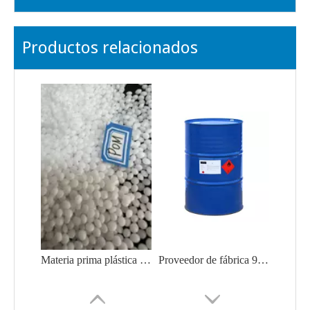
Productos relacionados
Materia prima plástica de color natural POM poliacetal/poliformaldehído
Proveedor de fábrica 99,9% N, N-dimetilformamida DMF CAS 68-12-2