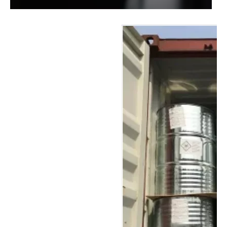
99% N-Propanol /1-Propanol No. CAS 71-23-8 Código HS 29051210
Precio de fábrica Cyc 99,9% Grado industrial CAS 108-94-1 Ciclohexanona
Mejor calidad 99,9% xileno (certificado ISO) No. CAS: 1330-20-7
La pureza elevada del 99,9% de líquido disolvente industrial CAS 110-82-7 ciclohexano para caucho