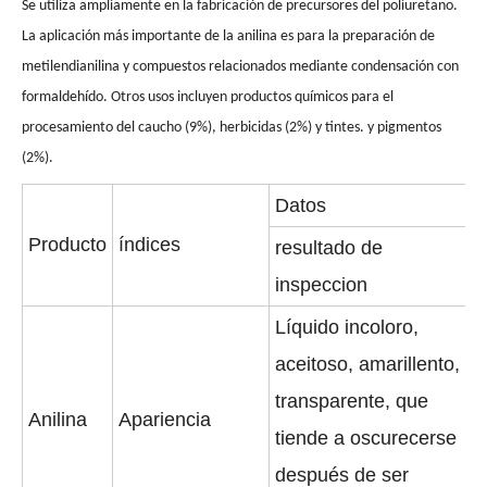
Se utiliza ampliamente en la fabricación de precursores del poliuretano.
La aplicación más importante de la anilina es para la preparación de
metilendianilina y compuestos relacionados mediante condensación con
formaldehído. Otros usos incluyen productos químicos para el
procesamiento del caucho (9%), herbicidas (2%) y tintes. y pigmentos
(2%).
Datos
Producto
índices
resultado de
Acetato de vinilo líquido de fábrica de grado industrial
99% acetato de vinilo de fábrica de grado industrial
inspeccion
Líquido incoloro,
aceitoso, amarillento,
transparente, que
Anilina
Apariencia
tiende a oscurecerse
después de ser