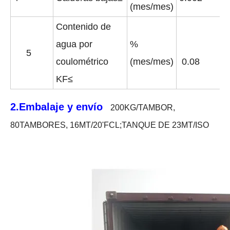
(mes/mes)
Contenido de
agua por
%
5
coulométrico
(mes/mes)
0.0
8
KF
≤
2.
Embalaje y envío
200KG/TAMBOR,
80TAMBORES, 16MT/20
'
FCL;TANQUE DE 23MT/ISO