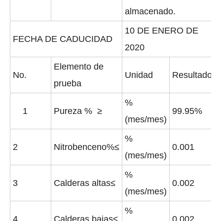
almacenado.
10 DE ENERO DE
FECHA DE CADUCIDAD
Acetato de vinilo de fábrica de síntesis de polvo
Acetato de etilo de productos farmacéuticos de grado médico cristalino
2020
Elemento de
No.
Unidad
Resultado
prueba
%
1
Pureza % ≥
99.9
5
%
(mes/mes)
%
2
Nitrobenceno%≤
0.001
(mes/mes)
%
3
Calderas altas
≤
0.00
2
(mes/mes)
Acetato de etilo sólido para productos farmacéuticos de grado médico
Productos farmacéuticos líquidos de grado médico acetato de etilo
%
4
Calderas bajas
≤
0.00
2