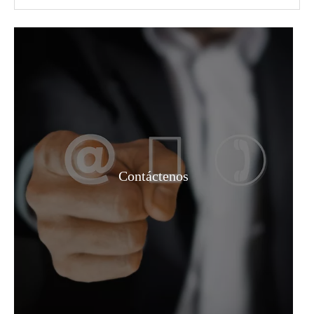
Precio incoloro 90% CH3cooh CAS No 64-19-7 Ácido acético de grado industrial
Carbonato de dimetilo/DMC CAS 616-38-6 para recubrimientos, adhesivos y agentes de limpieza
Contáctenos