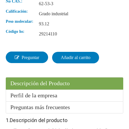
No CAS.:
62-53-3
Calificación:
Grado industrial
Peso molecular:
93.12
Venta caliente de alta calidad 3-cloro-1, 2-propanodiol CAS 96-24-2
99% acetona de materia prima orgánica
Código hs:
29214110
Preguntar
Añadir al carrito
Descripción del Producto
Perfil de la empresa
Preguntas más frecuentes
Acetato de vinilo de fábrica de grado industrial en polvo
Acetato de vinilo de fábrica de síntesis líquida
1.Descripción del producto